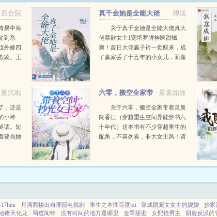
四合院
真千金她是全能大佬
卿浅
垮易中海
关于真千金她是全能大佬真大
签到系
佬禁欲女主1宠塔罗牌神医甜燃
姐外嫁四
爽！昔日大佬嬴子衿一觉醒来，成
欺凌。王
了嬴家丢了十五年的小女儿，而嬴
，拳打满
家果断收养了一个孩子替代她。回
一片儿朗
到豪门后，人人嘲讽她不如假千金
聪明能干，懂事优雅。父母更视她
夏沉眠
六零，搬空全家带
景素如故
为...
着灵泉闯香江
了，还是
关于六零，搬空全家带着灵泉
的小神
闯香江（穿越重生空间异能穿书六
笑话。短
十年代）这本书有不少穿越重生的
着要当她
配角，不喜勿看，非大女主风！请
特管局一
注意看排雷！二十二世纪的林素素
要拜她为
明明寿终正寝却还有再次睁开眼睛
功德水友
的机会。要命咯，她一辈子顺风顺
..
水躺...
17hmr
月满西楼出自哪部电视剧
重生之本性百度txt
穿成团宠文女主的嫂嫂
抄家
始诸天化龙
蜀道闻铃
没有时间的地方是哪里
金翠甜蜜
女配抢男主
阴鸷反派的竹