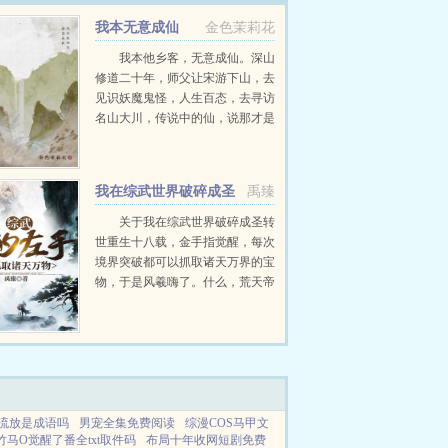
我本无意成仙
金色茉莉花
我本他乡客，无意成仙。深山
修道二十年，师父让宋游下山，去
见识妖魔鬼怪，人生百态，去寻访
名山大川，传说中的仙，说那才是
真正的修行。没有想到，走遍大江
南北，仙人竟是我自己。...
我在综武世界破碎成圣
禹臻
关于我在综武世界破碎成圣转
世重生十八载，金手指觉醒，每次
境界突破都可以抓取诸天万界的宝
物，于是风羲嗨了。什么，荒天帝
的兽奶，这么大的孩子喝什么奶，
拿来吧你！什么，罗峰的木伢晶，
罗城主哪会在意这点小事情，我的
了！什么，萧炎...
流放是成语吗
男宠全集免费阅读
综漫COS马甲文
马O觉醒了番全txt取件码
布局十年收网短剧免费