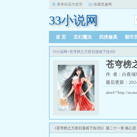
将本站设为首页
收藏笔趣阁
33小说网
首 页
玄幻魔法
武侠修真
都市
33小说网
>
苍穹榜之万兽归漫画下拉式6
苍穹榜
作 者：白夜倾
最后更新：2024-1
ahref="http://
《苍穹榜之万兽归漫画下拉式6》第二十一章 核心层