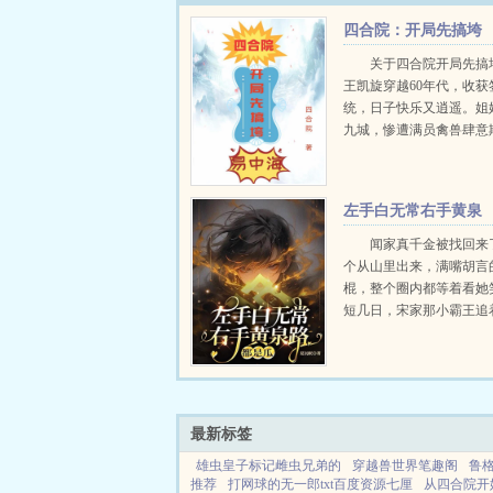
四合院：开局先搞垮
易中海
关于四合院开局先搞
王凯旋穿越60年代，收获
统，日子快乐又逍遥。姐
九城，惨遭满员禽兽肆意
凯旋奔赴京都四合院救急
员禽兽，势要为姐姐撑起
朗乾坤！...
左手白无常右手黄泉
路，都是瓜！
闻家真千金被找回来
个从山里出来，满嘴胡言
棍，整个圈内都等着看她
短几日，宋家那小霸王追
小弟萧氏一族奉她若上宾
处求她加入，玄门世家想
师闻曦小手一挥，直播赚
大师，最近我总觉得被鬼压.
最新标签
雄虫皇子标记雌虫兄弟的
穿越兽世界笔趣阁
鲁格
推荐
打网球的无一郎txt百度资源七厘
从四合院开