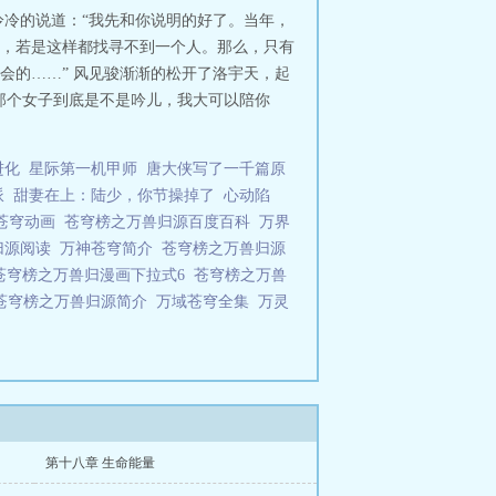
冷冷的说道：“我先和你说明的好了。当年，
，若是这样都找寻不到一个人。那么，只有
会的……” 风见骏渐渐的松开了洛宇天，起
那个女子到底是不是吟儿，我大可以陪你
进化
星际第一机甲师
唐大侠写了一千篇原
派
甜妻在上：陆少，你节操掉了
心动陷
苍穹动画
苍穹榜之万兽归源百度百科
万界
归源阅读
万神苍穹简介
苍穹榜之万兽归源
苍穹榜之万兽归漫画下拉式6
苍穹榜之万兽
苍穹榜之万兽归源简介
万域苍穹全集
万灵
第十八章 生命能量