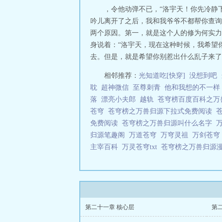
，令他动弹不已，“洛宇天！你先冷静下
吟儿离开了之后，我和我爷爷不都帮你查询
两个原因。第一，就是这个人的修为何实力都
身说着：“洛宇天，现在这种时候，我希望
去。但是，就是希望你别惹出什么乱子来了。”
相邻推荐：
光知道吃[快穿]
没想到吧
耽
超神微信
至尊刺青
他和我想的不一样
落
漂亮小夫郎
越轨
苍穹榜百度百科之
苍穹
苍穹榜之万兽归源下拉式免费阅读
免费阅读
苍穹榜之万兽归源叫什么名字
归源笔趣阁
万道苍穹
万穹灵祖
万剑苍
主宰百科
万灵苍穹txt
苍穹榜之万兽归源
第二十一章 核心层
第