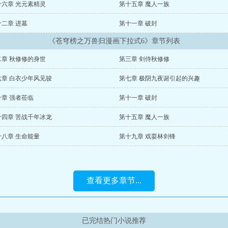
十六章 光元素精灵
第十五章 魔人一族
十二章 进墓
第十一章 破封
《苍穹榜之万兽归漫画下拉式6》章节列表
二章 秋修修的身世
第三章 剑侍秋修修
六章 白衣少年风见骏
第七章 极阴九夜诞引起的兴趣
十章 强者莅临
第十一章 破封
十四章 苦战千年冰龙
第十五章 魔人一族
十八章 生命能量
第十九章 戏耍林剑锋
查看更多章节...
已完结热门小说推荐