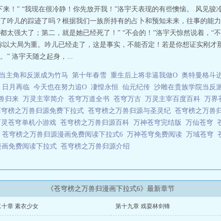
来！” “我现在很冷静！你先放开我！”洛宇天表现的有些懊恼。 风见骏
了吟儿的踪迹了吗？根据我们一族所持有的占卜和预知未来，往事的能力
太强大了；第二，就是她已经死了！” “不会的！”洛宇天惊然说着，“不
你以大局为重。吟儿已经走了，这是事实，不能否定！若是你想证实刚才
 洛宇天随之起身，...
当主角和反派成为竹马
第十年春雪
重生后上将非逼我做O
奥特曼格斗
日月再临
今天也在努力追O
凄惶永恒
仙元纪传
沙雕在贵族学院当反
万兽归来
万灵主宰简介
苍穹万道全书
苍穹万古
万灵主宰百度百科
万界
苍穹榜之万兽归源免费下拉式
苍穹榜之万兽归源与圣灵纪
苍穹榜之万兽
万灵苍穹单机小游戏
苍穹榜之万兽归源百科
万神苍穹完结版
万仙苍穹
穹
苍穹榜之万兽归源漫画免费阅读下拉式6
万神苍穹免费阅读
万域苍穹
漫画免费阅读下拉式
苍穹榜之万兽归源介绍
《苍穹榜之万兽归漫画下拉式6》最新章节
二十章 素衣少女
第十九章 戏耍林剑锋