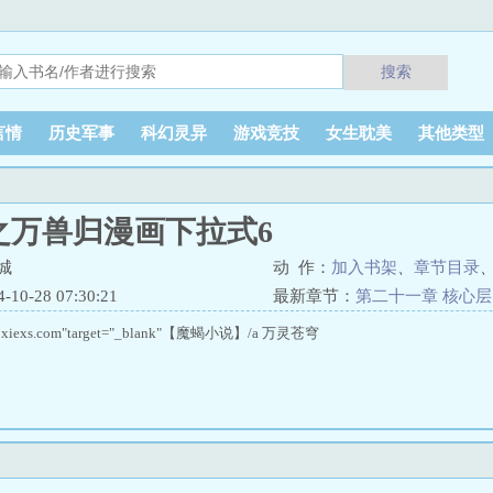
搜索
言情
历史军事
科幻灵异
游戏竞技
女生耽美
其他类型
之万兽归漫画下拉式6
城
动 作：
加入书架
、
章节目录
0-28 07:30:21
最新章节：
第二十一章 核心层
m.moxiexs.com"target="_blank"【魔蝎小说】/a 万灵苍穹