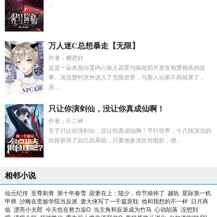
...
万人迷C总想暴走【无限】
作者：卿君好
这是一朵表面白莲内心食人花受与疯批切片老攻相爱相杀的故
事。演员楚时意外进入了无限世界，与新人玩家不同就算了，
居...
只让你演剑仙，没让你真成仙啊！
作者：不二神
关于只让你演剑仙，没让你真成仙啊！平行世界，十八线演员的
许路获得了自己的系统，只要他参演任何电影，便...
相邻小说
仙元纪传
至尊刺青
第十年春雪
甜妻在上：陆少，你节操掉了
越轨
星际第一机
甲师
沙雕在贵族学院当反派
唐大侠写了一千篇原耽
他和我想的不一样
日月再
临
漂亮小夫郎
今天也在努力追O
当主角和反派成为竹马
心动陷落
没想到