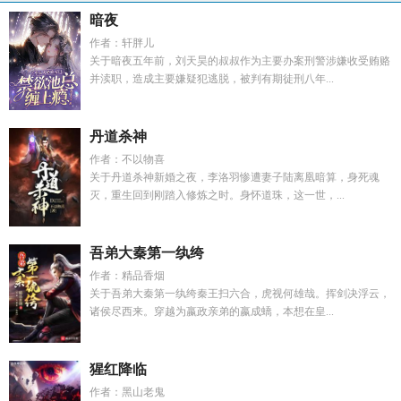
暗夜
作者：轩胖儿
关于暗夜五年前，刘天昊的叔叔作为主要办案刑警涉嫌收受贿赂
并渎职，造成主要嫌疑犯逃脱，被判有期徒刑八年...
丹道杀神
作者：不以物喜
关于丹道杀神新婚之夜，李洛羽惨遭妻子陆离凰暗算，身死魂
灭，重生回到刚踏入修炼之时。身怀道珠，这一世，...
吾弟大秦第一纨绔
作者：精品香烟
关于吾弟大秦第一纨绔秦王扫六合，虎视何雄哉。挥剑决浮云，
诸侯尽西来。穿越为嬴政亲弟的嬴成蟜，本想在皇...
猩红降临
作者：黑山老鬼