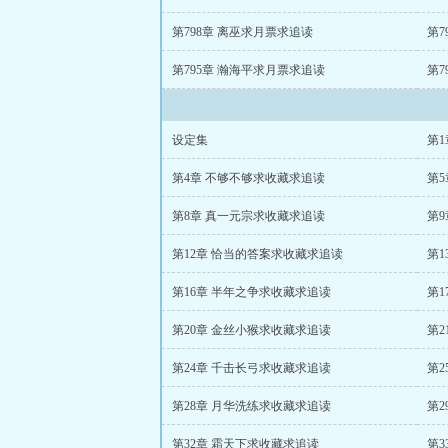
第798章 离巫求月票求追读
第7
第795章 瀚海平求月票求追读
第7
设定集
第
第4章 不够不够求收藏求追读
第
第8章 真一元宗求收藏求追读
第
第12章 恰当的答案求收藏求追读
第
第16章 半年之争求收藏求追读
第
第20章 金丝小猴求收藏求追读
第
第24章 千击长弓求收藏求追读
第
第28章 月华洗练求收藏求追读
第
第32章 霜天下求收藏求追读
第