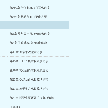
第796章 借假取真求月票求追读
第792章 熬炼宝血加更求月票
第3章 星与日与月求收藏求追读
第7章 玉簪残魂求收藏求追读
第11章 青帝求收藏求追读
第15章 三经五典求收藏求追读
第19章 其心如箭求收藏求追读
第23章 交易坊市求收藏求追读
第27章 三千里月求收藏求追读
第31章 既要也要还要求收藏求追读
上架通知