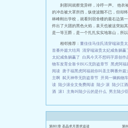
刹那间就察觉异样，冷哼一声。 他衣
的冲击被大罩所挡，纵使波颤不已，但却终
林峰刚出学校，就看到宿舍楼的最右边第一
炸出了大团的黑色火焰，袁天也被这突如其
是一等王爵，是一个扎扎实实地靠山，所以黄炳
相邻推荐：
董佳佳马佳氏清穿端淑贵太
首番外篇大结局
清穿端淑贵太妃咸鱼躺赢了
太妃咸鱼躺赢了
白凤今天不想码字原创作
物车发育全靠卡BUG无防盗章节
黑虎阿福
阅读
唐子福黑虎阿福就你叫圣主啊番外篇
主啊
弑天神帝无防盗章节
开局一辆购物车
读
陆少滚全文免费阅读
陆少 滚
陆少江
酒
滚1
主角叫陆少云的是什么
男主陆少
第801章 圣晶求月票求追读
第8