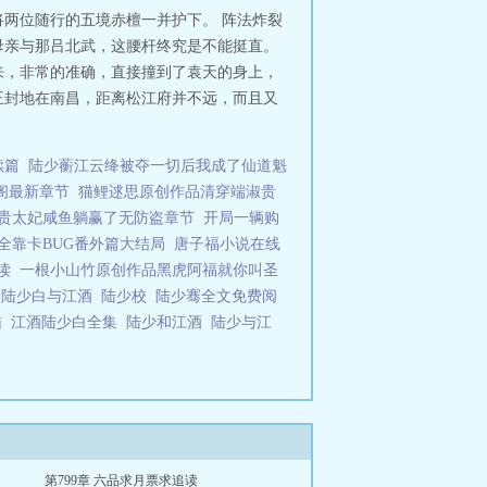
两位随行的五境赤檀一并护下。 阵法炸裂
母亲与那吕北武，这腰杆终究是不能挺直。
来，非常的准确，直接撞到了袁天的身上，
王封地在南昌，距离松江府并不远，而且又
续篇
陆少蘅江云绛被夺一切后我成了仙道魁
阁最新章节
猫鲤逑思原创作品清穿端淑贵
贵太妃咸鱼躺赢了无防盗章节
开局一辆购
全靠卡BUG番外篇大结局
唐子福小说在线
读
一根小山竹原创作品黑虎阿福就你叫圣
铮
陆少白与江酒
陆少校
陆少骞全文免费阅
猫
江酒陆少白全集
陆少和江酒
陆少与江
第799章 六品求月票求追读