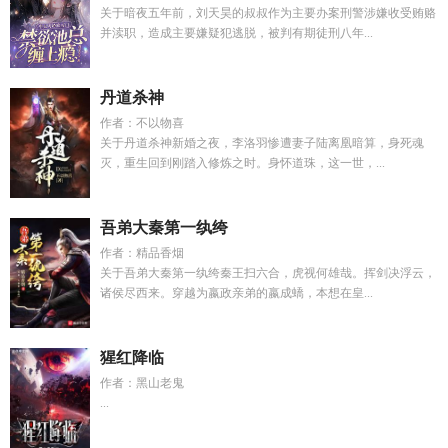
关于暗夜五年前，刘天昊的叔叔作为主要办案刑警涉嫌收受贿赂
并渎职，造成主要嫌疑犯逃脱，被判有期徒刑八年...
丹道杀神
作者：不以物喜
关于丹道杀神新婚之夜，李洛羽惨遭妻子陆离凰暗算，身死魂
灭，重生回到刚踏入修炼之时。身怀道珠，这一世，...
吾弟大秦第一纨绔
作者：精品香烟
关于吾弟大秦第一纨绔秦王扫六合，虎视何雄哉。挥剑决浮云，
诸侯尽西来。穿越为嬴政亲弟的嬴成蟜，本想在皇...
猩红降临
作者：黑山老鬼
...