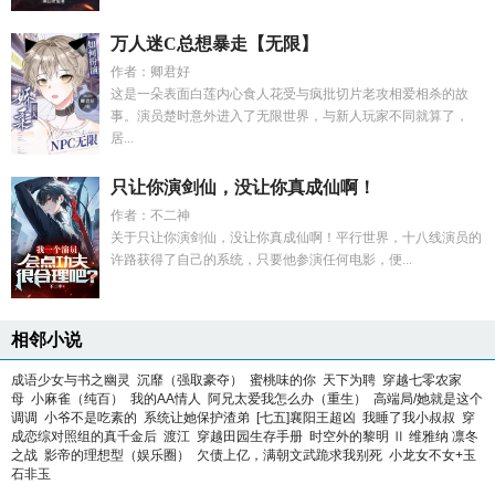
万人迷C总想暴走【无限】
作者：卿君好
这是一朵表面白莲内心食人花受与疯批切片老攻相爱相杀的故
事。演员楚时意外进入了无限世界，与新人玩家不同就算了，
居...
只让你演剑仙，没让你真成仙啊！
作者：不二神
关于只让你演剑仙，没让你真成仙啊！平行世界，十八线演员的
许路获得了自己的系统，只要他参演任何电影，便...
相邻小说
成语少女与书之幽灵
沉靡（强取豪夺）
蜜桃味的你
天下为聘
穿越七零农家
母
小麻雀（纯百）
我的AA情人
阿兄太爱我怎么办（重生）
高端局/她就是这个
调调
小爷不是吃素的
系统让她保护渣弟
[七五]襄阳王超凶
我睡了我小叔叔
穿
成恋综对照组的真千金后
渡江
穿越田园生存手册
时空外的黎明 Ⅱ 维雅纳 凛冬
之战
影帝的理想型（娱乐圈）
欠债上亿，满朝文武跪求我别死
小龙女不女+玉
石非玉