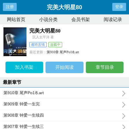
完美大明星80
注册
登录
网站首页
小说分类
会员书架
阅读记录
完美大明星80
沉入太平洋 著
都市言情
连载中
最近更新：
第910章 尾声Рo1⒏аrt
更新时间：
2024-08-01 19:53:10
加入书架
开始阅读
章节目录
最新章节
第910章 尾声Рo1⒏аrt
第909章 钟爱一生完
第908章 钟爱一生续四
第907章 钟爱一生续三