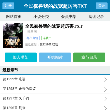
全民御兽我的战宠超厉害TXT
注册
登录
网站首页
小说分类
会员书架
阅读记录
全民御兽我的战宠超厉害TXT
叶三 著
都市言情
连载中
最近更新：
第1299章 呓语
更新时间：
2025-07-02 15:56:10
加入书架
开始阅读
章节目录
最新章节
第1299章 呓语
第1298章 未来的提议
第1297章 久千钧
第1296章 到来