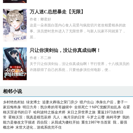
万人迷C总想暴走【无限】
作者：卿君好
这是一朵表面白莲内心食人花受与疯批切片老攻相爱相杀的故
事。演员楚时意外进入了无限世界，与新人玩家不同就算了，
居...
只让你演剑仙，没让你真成仙啊！
作者：不二神
关于只让你演剑仙，没让你真成仙啊！平行世界，十八线演员的
许路获得了自己的系统，只要他参演任何电影，便...
相邻小说
乡村绝色村姑
绿龙博士
追妻火葬场之荣门弃少
猎户出山
净身出户后，妻子一
家后悔终身
明日方舟：凯尔希的哥哥越狱中
全班死亡？NPC觉醒开始乱杀
在霍
格沃茨读书的日子
哈利波特之炼金术师
末日之异世界之旅
重返1973农村日
常
霍格沃茨：我真是模范巫师
凡人：掩月宗的日常
斗罗之云璎
南柯寻梦
我的
能力是修改文字描述
四合院：从我成为傻柱开始
重生1987年当首富
我，最强
概念神
末世大进化，游戏系统兜不住