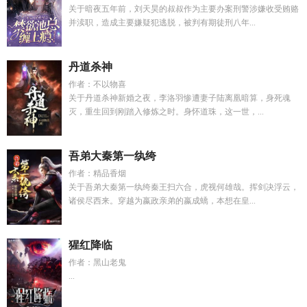
关于暗夜五年前，刘天昊的叔叔作为主要办案刑警涉嫌收受贿赂
并渎职，造成主要嫌疑犯逃脱，被判有期徒刑八年...
丹道杀神
作者：不以物喜
关于丹道杀神新婚之夜，李洛羽惨遭妻子陆离凰暗算，身死魂
灭，重生回到刚踏入修炼之时。身怀道珠，这一世，...
吾弟大秦第一纨绔
作者：精品香烟
关于吾弟大秦第一纨绔秦王扫六合，虎视何雄哉。挥剑决浮云，
诸侯尽西来。穿越为嬴政亲弟的嬴成蟜，本想在皇...
猩红降临
作者：黑山老鬼
...