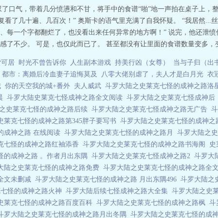
叹了口气，带着几分愤懑和不甘，将手中的食谱“啪”地一声拍在桌子上，整
复看了几十遍、几百次！” 奥斯卡的语气里充满了自我怀疑。 “我居然..
、每一个字都翻烂了，也没看出来任何异常的地方啊！” 说完，他还泄愤
了不少。 可是，也仅此而已了。 甚至都没有让里面的食谱数量变多，变深奥
货可居
时光不曾告诉你
人生副本游戏
持美行凶（女尊）
当与子归（出
都市：离婚后冷血妻子追悔莫及
八零大佬别虐了，夫人才是白月光
衣
城
你的天空我的城+番外
夫人威武
斗罗大陆之史莱克七怪的成神之路洛
晨
斗罗大陆史莱克七怪成神之路全文阅读
斗罗大陆之史莱克七怪成神
之史莱克七怪的成神之路后续
斗罗大陆之史莱克七怪成神之路无广告
史莱克七怪的成神之路第345胖子要写书
斗罗大陆之史莱克七怪的成神
的成神之路 在线阅读
斗罗大陆之史莱克七怪的成神之路月
斗罗大陆之
克七怪的成神之路红袖添香
斗罗大陆之史莱克七怪的成神之路书海阁
史
怪的成神之路 。作者月出东隅
斗罗大陆之史莱克七怪成神之路2
斗罗大
大陆之史莱克七怪的成神之路免费
斗罗大陆之史莱克七怪的成神之路全
全文未删减
斗罗大陆之史莱克七怪的成神之路 月出东隅496
斗罗大陆之
克七怪的成神之路火神
斗罗大陆后续七怪成神之路大全集
斗罗大陆之史
史莱克七怪的成神之路百度百科
斗罗大陆之史莱克七怪的成神之路枫
斗
斗罗大陆之史莱克七怪的成神之路月出冬隅
斗罗大陆之史莱克七怪的成