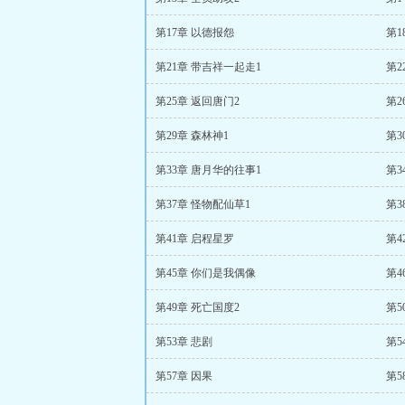
第17章 以德报怨
第1
第21章 带吉祥一起走1
第2
第25章 返回唐门2
第2
第29章 森林神1
第3
第33章 唐月华的往事1
第3
第37章 怪物配仙草1
第3
第41章 启程星罗
第4
第45章 你们是我偶像
第4
第49章 死亡国度2
第5
第53章 悲剧
第5
第57章 因果
第5