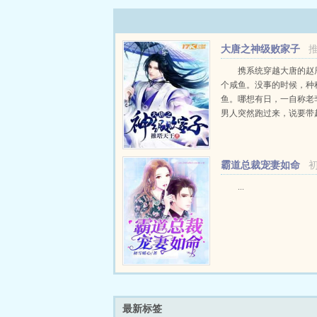
大唐之神级败家子
携系统穿越大唐的赵
个咸鱼。没事的时候，种
鱼。哪想有日，一自称老
男人突然跑过来，说要带
当太子。赵辰当太子什么
思，不如我出技术你出钱
家打打铁！老李头大手一
霸道总裁宠妻如命
啊，锻炼身体，要...
...
最新标签