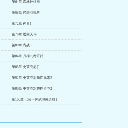
第64章 森林神供奉
第68章 烤肉引魂兽
第72章 神界1
第76章 返回天斗
第80章 内战3
第84章 月神九考开始
第88章 史莱克必胜
第92章 史莱克对阵四元素2
第96章 史莱克对阵巴拉克2
第100章 七位一体武魂融合技1