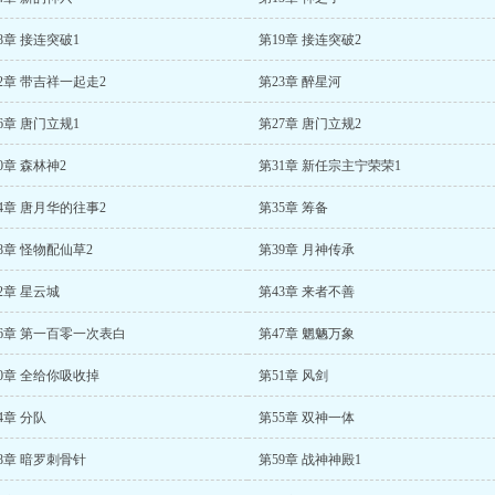
8章 接连突破1
第19章 接连突破2
2章 带吉祥一起走2
第23章 醉星河
6章 唐门立规1
第27章 唐门立规2
0章 森林神2
第31章 新任宗主宁荣荣1
4章 唐月华的往事2
第35章 筹备
8章 怪物配仙草2
第39章 月神传承
2章 星云城
第43章 来者不善
6章 第一百零一次表白
第47章 魍魉万象
0章 全给你吸收掉
第51章 风剑
4章 分队
第55章 双神一体
8章 暗罗刺骨针
第59章 战神神殿1