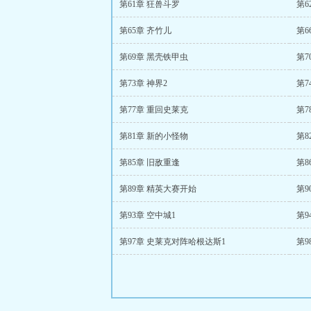
第61章 狂兽斗罗
第6
第65章 齐竹儿
第6
第69章 黑壳铁甲虫
第7
第73章 神界2
第7
第77章 重回史莱克
第7
第81章 新的小怪物
第8
第85章 旧敌重逢
第8
第89章 精英大赛开始
第9
第93章 空中城1
第9
第97章 史莱克对阵哈根达斯1
第9