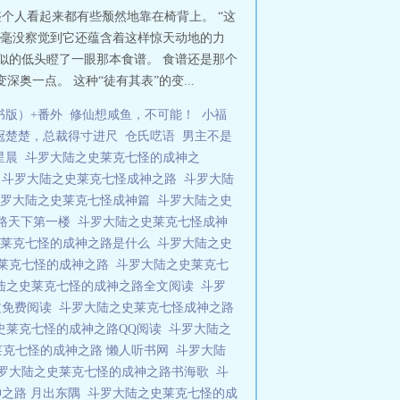
个人看起来都有些颓然地靠在椅背上。 “这
.丝毫没察觉到它还蕴含着这样惊天动地的力
似的低头瞪了一眼那本食谱。 食谱还是那个
一点。 这种“徒有其表”的变...
书版）+番外
修仙想咸鱼，不可能！
小福
冠楚楚，总裁得寸进尺
仓氏呓语
男主不是
星晨
斗罗大陆之史莱克七怪的成神之
后
斗罗大陆之史莱克七怪成神之路
斗罗大陆
斗罗大陆之史莱克七怪成神篇
斗罗大陆之史
之路天下第一楼
斗罗大陆之史莱克七怪成神
史莱克七怪的成神之路是什么
斗罗大陆之史
莱克七怪的成神之路
斗罗大陆之史莱克七
陆之史莱克七怪的成神之路全文阅读
斗罗
文免费阅读
斗罗大陆之史莱克七怪成神之路
史莱克七怪的成神之路QQ阅读
斗罗大陆之
莱克七怪的成神之路 懒人听书网
斗罗大陆
罗大陆之史莱克七怪的成神之路书海歌
斗
神之路 月出东隅
斗罗大陆之史莱克七怪的成