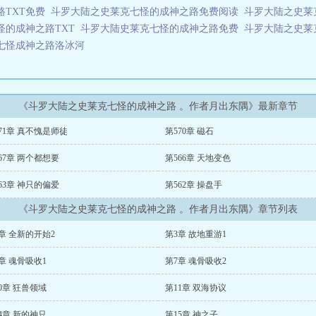
路TXT免费
斗罗大陆之史莱克七怪的成神之路免费阅读
斗罗大陆之史莱
怪的成神之路TXT
斗罗大陆史莱克七怪的成神之路免费
斗罗大陆之史莱
七怪成神之路洛冰河
《斗罗大陆之史莱克七怪的成神之路 。作者月出东隅》最新章节
71章 真不愧是师徒
第570章 磁石
67章 两个都想要
第566章 天地变色
63章 神只的偏爱
第562章 操盘手
《斗罗大陆之史莱克七怪的成神之路 。作者月出东隅》章节列表
章 全新的开始2
第3章 故地重游1
章 魂骨吸收1
第7章 魂骨吸收2
0章 狂兽领域
第11章 双海协议
4章 新的神只
第15章 神之子