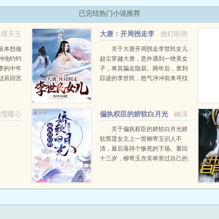
已完结热门小说推荐
推塔天王
大唐：开局拐走李
挑灯听雨
世民女儿
辰本想做
关于大唐开局拐走李世民女儿
种地钓钓
赵尘穿越大唐，意外遇到一绝美女
李的中年
子，将其骗走隐居。两年后，查到
赵辰回宫
踪迹的李世民，怒气冲冲前来寻找
的没意
然后，他整个人就懵了。§李世民
，咱先在
这是何物？亩产多少？§土豆啊，
挥打铁好
亩产一千多斤吧。§李世民震惊...
初雪暖心
偏执权臣的娇软白月光
岫清
关于偏执权臣的娇软白月光娇
软黑莲女主上一世柳寄玉识人不
清，最后落得个惨死的下场。重回
十三岁，柳寄玉含笑将害过自己的
人，玩弄于掌股之上。可她转身却
扑入了那人的怀中，撒着娇说手
疼。梅疏玉觉得很奇怪，那个对自
己颐指气使的小姑...