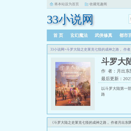
将本站设为首页
收藏笔趣阁
33小说网
首 页
玄幻魔法
武侠修真
都市
33小说网
>
斗罗大陆之史莱克七怪的成神之路 。作者
斗罗大
作 者：月出东
最后更新：2025-1
以斗罗大陆第一部
路
《斗罗大陆之史莱克七怪的成神之路 。作者月出东隅