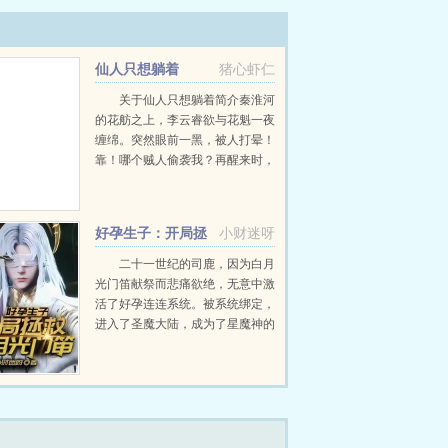
仙人只想躺着
猪心虾仁
关于仙人只想躺着简介秦淮河
的花舫之上，李云睿欲与花魁一夜
缠绵。突然眼前一黑，被人打晕！
靠！哪个贼人偷袭我？再醒来时，
发现自己竟然是大明战神草包李景
隆的儿子。那个文不成武不就，还
被皇帝削爵圈禁的草包李景隆！李
好孕生子：开局拯
小财迷呀
云睿长叹...
救白月光门笛！
二十一世纪的司鹿，因为白月
光门笛献祭而悲痛欲绝，无意中激
活了好孕连连系统。被系统绑定，
进入了圣魔大陆，成为了星魔神的
族人之一。而她靠着系统，则是前
往了梦幻天堂，拯救自己的白月光
门笛！这一次，她要拯救门笛，改
写对方的命运，改写圣魔大陆...