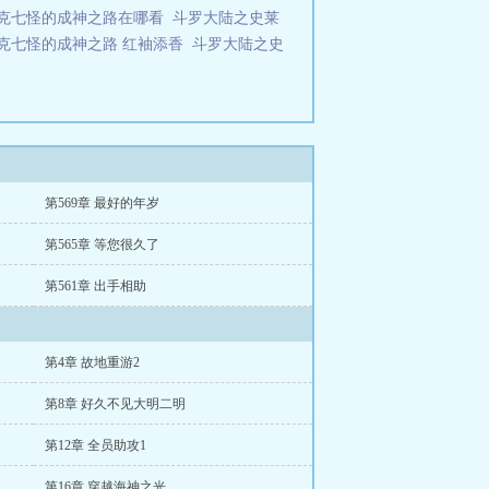
克七怪的成神之路在哪看
斗罗大陆之史莱
克七怪的成神之路 红袖添香
斗罗大陆之史
第569章 最好的年岁
第565章 等您很久了
第561章 出手相助
第4章 故地重游2
第8章 好久不见大明二明
第12章 全员助攻1
第16章 穿越海神之光