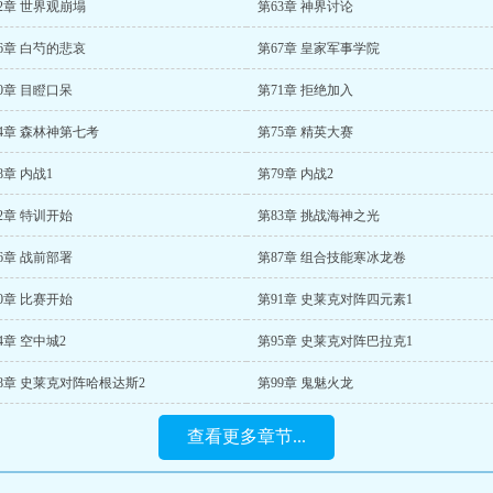
2章 世界观崩塌
第63章 神界讨论
6章 白芍的悲哀
第67章 皇家军事学院
0章 目瞪口呆
第71章 拒绝加入
4章 森林神第七考
第75章 精英大赛
8章 内战1
第79章 内战2
2章 特训开始
第83章 挑战海神之光
6章 战前部署
第87章 组合技能寒冰龙卷
0章 比赛开始
第91章 史莱克对阵四元素1
4章 空中城2
第95章 史莱克对阵巴拉克1
8章 史莱克对阵哈根达斯2
第99章 鬼魅火龙
查看更多章节...