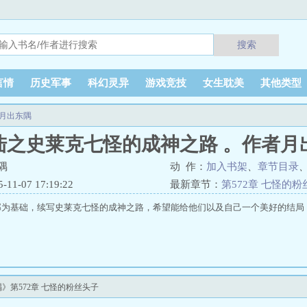
搜索
言情
历史军事
科幻灵异
游戏竞技
女生耽美
其他类型
月出东隅
陆之史莱克七怪的成神之路 。作者月
隅
动 作：
加入书架
、
章节目录
1-07 17:19:22
最新章节：
第572章 七怪的
为基础，续写史莱克七怪的成神之路，希望能给他们以及自己一个美好的结局！.
》第572章 七怪的粉丝头子