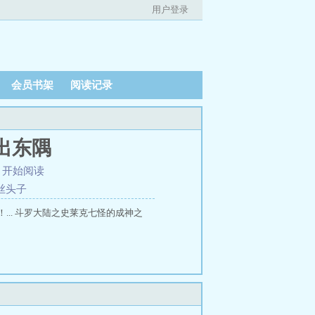
用户登录
会员书架
阅读记录
出东隅
、
开始阅读
粉丝头子
.. 斗罗大陆之史莱克七怪的成神之