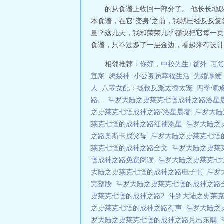
的从食谱上收回一部分了。 他长长地
本食谱，在它‘变身’之前，我就已经反反复
量？这几天，我和荣荣几乎都快把它每一页
食谱，只不过多了一层金边，看起来有设计感
相邻推荐：
你好，中校先生+番外
妻
宜家
隳裂神
小公务员幸福生活
先婚厚爱
人
八零女配：拯救反派太撩太宠
四季倾
路...
斗罗大陆之史莱克七怪成神之路洛星
之史莱克七怪成神之路/洛星晨著
斗罗大陆
莱克七怪的成神之路红袖添星
斗罗大陆之
之路奥斯卡找父母
斗罗大陆之史莱克七怪
莱克七怪的成神之路全文
斗罗大陆之史莱
怪成神之路免费阅读
斗罗大陆之史莱克七
大陆之史莱克七怪的成神之路电子书
斗罗
完整版
斗罗大陆之史莱克七怪的成神之路
史莱克七怪的成神之路2
斗罗大陆之史莱
之史莱克七怪的成神之路有声
斗罗大陆之
罗大陆之史莱克七怪的成神之路月出东隅