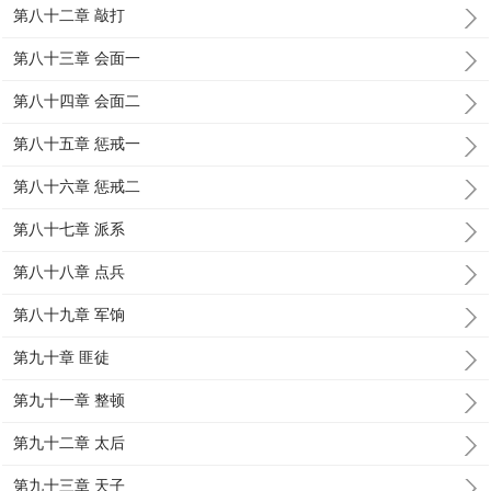
第八十二章 敲打
第八十三章 会面一
第八十四章 会面二
第八十五章 惩戒一
第八十六章 惩戒二
第八十七章 派系
第八十八章 点兵
第八十九章 军饷
第九十章 匪徒
第九十一章 整顿
第九十二章 太后
第九十三章 天子