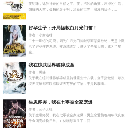
夜明珠，诡异神奇的自然之宝。夜，污浊的角落，压抑的生活，
阴霾的天空，孤独的影子明，清新的世界，浪漫的日子，...
好孕生子：开局拯救白月光门笛！
作者：小财迷呀
二十一世纪的司鹿，因为白月光门笛献祭而悲痛欲绝，无意中激
活了好孕连连系统。被系统绑定，进入了圣魔大陆，成为了星
魔...
我在综武世界破碎成圣
作者：禹臻
关于我在综武世界破碎成圣转世重生十八载，金手指觉醒，每次
境界突破都可以抓取诸天万界的宝物，于是风羲嗨...
生崽疼哭，我在七零被全家宠爆
作者：公子无耻
关于生崽疼哭，我在七零被全家宠爆（男主恋爱脑晚期年代真假
千金团宠轻松日常。）林晓彤重生了，回...