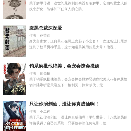
关于解甲传说，这世间最锋利的兵器名唤解甲。它由相爱之人的
执念所化，能够卸下任何人的心防。...
腹黑总裁深深爱
作者：苏芒芒
身为富家女，庄典典却在网上卖起了小套套！一次送货上门居然
送到了校草男神手里，这才知道男神用的是大号！他说，...
钓系疯批他绝美，会宠会撩会撒娇
作者：葡萄柚
关于钓系疯批他绝美，会宠会撩会撒娇恶劣疯批美人vs各种属性
切片陆承听是天君座下一柄利刃，执掌杀伐，无...
只让你演剑仙，没让你真成仙啊！
作者：不二神
关于只让你演剑仙，没让你真成仙啊！平行世界，十八线演员的
许路获得了自己的系统，只要他参演任何电影，便...