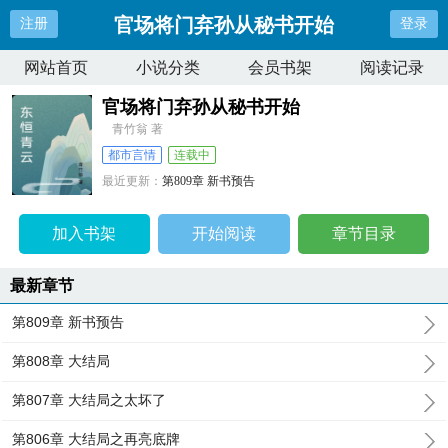
官场将门弃孙从秘书开始
注册
登录
网站首页
小说分类
会员书架
阅读记录
官场将门弃孙从秘书开始
青竹翁 著
都市言情
连载中
最近更新：
第809章 新书预告
更新时间：
2024-06-28 03:37:54
加入书架
开始阅读
章节目录
最新章节
第809章 新书预告
第808章 大结局
第807章 大结局之太坏了
第806章 大结局之再亮底牌