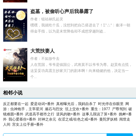
盗墓，被偷听心声后我暴露了
作者：钮祜禄氏起灵
嘿嘿，我就吃个瓜，没想到把自己搭进去了！Σ°△°︴秦泽一朝
得金手指，以为是末世降临却不成想穿越到盗...
大荒扶妻人
作者：不如放牛去
人在荒国，爷爷是镇国公，武将莫不以爷爷为尊。赵昊有点慌，
这妥妥功高震主抄家灭门的剧本啊！向来稳健的他，决定当一
个...
相邻小说
反正都要在一起
爱是动词+番外
真相曝光后，我妈自杀了
时光停在你眼里
网
游：虫神炮手，主宰星河
顽石与烈女
弦上交欢+番外
重生：1977
尸尊驾到
破
镜难圆+番外
武道高手都市之行
逆风的吻+番外
这事儿我说了算+番外
挑衅+番
外
我心爱慕你+番外
封神之余元
在涩之戒/在色之戒+番外
曼陀罗妖精
阅世走
人间
宫女上位手册+番外