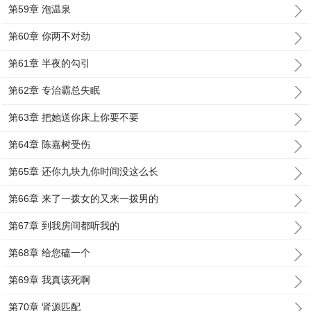
第59章 泡温泉
第60章 你两不对劲
第61章 半夜的勾引
第62章 专治霸总失眠
第63章 把她送你床上你要不要
第64章 陈嘉树受伤
第65章 还你九块九你时间没这么长
第66章 来了一拨女的又来一拨男的
第67章 到我房间都听我的
第68章 给您磕一个
第69章 我真该死啊
第70章 肾源匹配