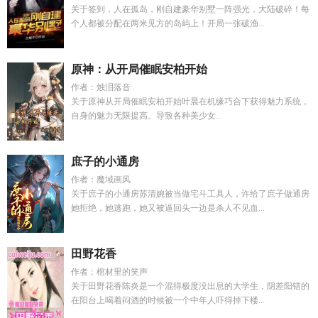
关于签到，人在孤岛，刚自建豪华别墅一阵强光，大陆破碎！每
个人都被分配在两米见方的岛屿上！开局一张破渔...
原神：从开局催眠安柏开始
作者：烛泪落音
关于原神从开局催眠安柏开始叶晨在机缘巧合下获得魅力系统，
自身的魅力无限提高。导致各种美少女...
庶子的小通房
作者：魔域画风
关于庶子的小通房苏清婉被当做宅斗工具人，许给了庶子做通房
她拒绝，她逃跑，她又被逼回头一边是杀人不见血...
田野花香
作者：棺材里的笑声
关于田野花香陈炎是一个混得极度没出息的大学生，阴差阳错的
在阳台上喝着闷酒的时候被一个中年人吓得掉下楼...