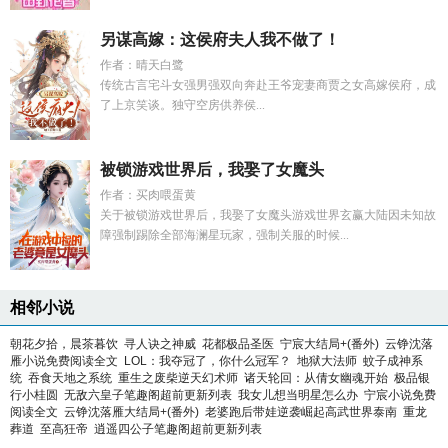
另谋高嫁：这侯府夫人我不做了！
作者：晴天白鹭
传统古言宅斗女强男强双向奔赴王爷宠妻商贾之女高嫁侯府，成
了上京笑谈。独守空房供养侯...
被锁游戏世界后，我娶了女魔头
作者：买肉喂蛋黄
关于被锁游戏世界后，我娶了女魔头游戏世界玄赢大陆因未知故
障强制踢除全部海澜星玩家，强制关服的时候...
相邻小说
朝花夕拾，晨茶暮饮
寻人诀之神威
花都极品圣医
宁宸大结局+(番外)
云铮沈落
雁小说免费阅读全文
LOL：我夺冠了，你什么冠军？
地狱大法师
蚊子成神系
统
吞食天地之系统
重生之废柴逆天幻术师
诸天轮回：从倩女幽魂开始
极品银
行小桂圆
无敌六皇子笔趣阁超前更新列表
我女儿想当明星怎么办
宁宸小说免费
阅读全文
云铮沈落雁大结局+(番外)
老婆跑后带娃逆袭崛起高武世界泰南
重龙
葬道
至高狂帝
逍遥四公子笔趣阁超前更新列表