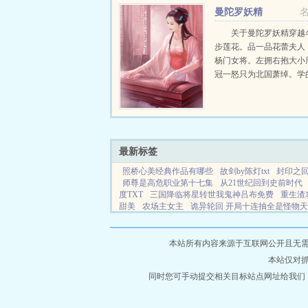
朗乾坤！...
曼陀罗妖精
关于曼陀罗妖精穿越
步莲花。品一品花蕾夫人
杨门女将。左拥右抱大小
冠一怒只为北国萧绰。学
神功，睡的是极品女人。
程！...
最新标签
照桥心美经典作品有哪些
故剑by陈灯txt
封印之
师尊是高危职业第十七集
从21世纪回到史前时代
度TXT
三国降临将星转世我鬼神吕布免费
重生渣
甜美
农场主女主
诡异轮回 开局十连抽全是怪物
的
照桥心美罗马音的读法
时光龙出生就是传奇吗
化为仙
一切为了道观 无限流 李月半
封印之阵
过境迁1V2
我的桃花夫君免费阅读
总裁的专属医
本站所有内容来源于互联网公开且无需登录
爷后被真少爷盯上的
前任祭天法力无边表情包
羽
本站仅对
末日皇孙
穿越封神世界成为大神
别哄by芒厘TX
读
三国降临现实世
同时您可手动提交相关目标站点网址给我们
越轨by请自全文
万物唤醒特效
迁是哪首歌里面的台词
明日星程电视剧
一默如雷
撩我了木甜175
穿越封神签到系统
三界收费站属