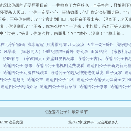
过情况比你想的还要严重目前，一共检查了六座粮仓，全是空的，只怕剩下的
要杀人灭口。” “你一定要小心，事情败露，他们肯定会铤而走险。” 
“王爷，王爷你在哪儿？” 宁宸走到门口，掀开帘子看出去。 冯奇正，老天师
爹爹，你没事吧？” “王爷，你怎么样？” 一进来，小柠檬，冯奇正等人就
了过去，“头儿，你怎么样，伤哪儿了？” “放心，没事！” “脸上都...
我在元宇宙修仙
流水迢迢
月满霜河/原江天漠漠
天生一对+番外
我好想
秒
风暴眼
（家教同人）19世纪羔羊+番外
奇剑录
田箩姑娘
（家教初代
氏
娇医有毒
（家教同人）并盛町灵视纪事
逍遥公子古代
逍遥四公子视
版
逍遥四公子 修果
逍遥四公子电视剧免费观看
逍遥四公子最新更新完
表
逍遥四公子动漫在线观看
逍遥公子的超级神宠进化系统
世子无双
逍
四公子 笔趣阁
逍遥公主
逍遥四公子百科
逍遥公子逍遥侯无弹窗全文
看
逍遥四公子剧情介绍
逍遥四公子最新章节
逍遥四公子修果
逍遥四公
《逍遥四公子》最新章节
423章 这是卖国
第2422章 这件事一定会死很多人