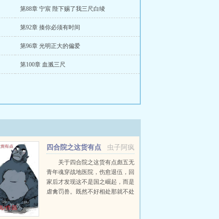
第88章 宁宸 陛下赐了我三尺白绫
第92章 揍你必须有时间
第96章 光明正大的偏爱
第100章 血溅三尺
四合院之这货有点
虫子阿疯
彪
关于四合院之这货有点彪五无
青年魂穿战地医院，伤愈退伍，回
家后才发现这不是国之崛起，而是
虐禽罚兽。既然不好相处那就不处
了，直接干吧。...