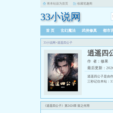
将本站设为首页
收藏笔趣阁
33小说网
首 页
玄幻魔法
武侠修真
都市
33小说网
>
逍遥四公子
逍遥四
作 者：修果
最后更新：2026-0
逍遥四公子是由作
三秒记住本站：33小
《逍遥四公子》第2424章 留之何用