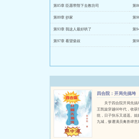
第85章 臣愿带陛下去教坊司
第8
第89章 抄家
第9
第93章 我这人最好哄了
第9
第97章 看望柴叔
第9
四合院：开局先搞垮
易中海
关于四合院开局先搞
王凯旋穿越60年代，收获
统，日子快乐又逍遥。姐
九城，惨遭满员禽兽肆意
凯旋奔赴京都四合院救急
员禽兽，势要为姐姐撑起