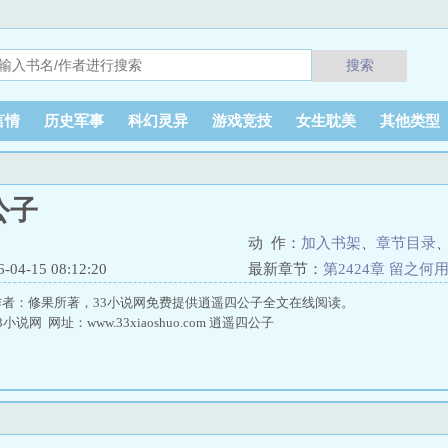
搜索
言情
历史军事
科幻灵异
游戏竞技
女生耽美
其他类型
公子
动 作：
加入书架
、
章节目录
4-15 08:12:20
最新章节：
第2424章 留之何
者：修果所著，33小说网免费提供逍遥四公子全文在线阅读。
说网 网址：www.33xiaoshuo.com 逍遥四公子