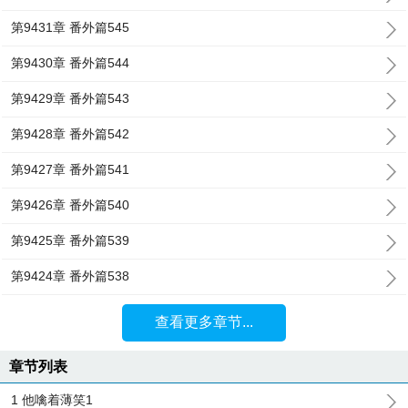
第9431章 番外篇545
第9430章 番外篇544
第9429章 番外篇543
第9428章 番外篇542
第9427章 番外篇541
第9426章 番外篇540
第9425章 番外篇539
第9424章 番外篇538
查看更多章节...
章节列表
1 他噙着薄笑1