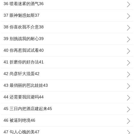
36 喷着迷雾的酒气36
37 眼神魅惑如斯37
38 你喜欢我不介意38
39 别挑战我的耐心39
40 你再惹我试试看40
41 折磨你的好办法41
42 尚彦轩大混蛋42
43 最俏丽的芭比娃娃43
44 还需要我回避吗44
45 三日内把酒店建起来45
46 被逼到绝境46
47 勾人心魄的美47