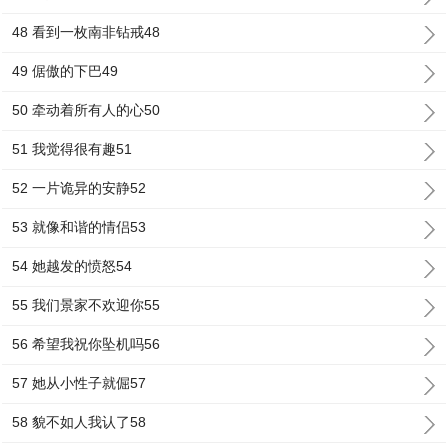
48 看到一枚南非钻戒48
49 倨傲的下巴49
50 牵动着所有人的心50
51 我觉得很有趣51
52 一片诡异的安静52
53 就像和谐的情侣53
54 她越发的愤怒54
55 我们景家不欢迎你55
56 希望我祝你坠机吗56
57 她从小性子就倔57
58 貌不如人我认了58