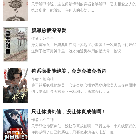
关于解甲传说，这世间最锋利的兵器名唤解甲。它由相爱之人的
执念所化，能够卸下任何人的心防。...
腹黑总裁深深爱
作者：苏芒芒
身为富家女，庄典典却在网上卖起了小套套！一次送货上门居然
送到了校草男神手里，这才知道男神用的是大号！他说，...
钓系疯批他绝美，会宠会撩会撒娇
作者：葡萄柚
关于钓系疯批他绝美，会宠会撩会撒娇恶劣疯批美人vs各种属性
切片陆承听是天君座下一柄利刃，执掌杀伐，无...
只让你演剑仙，没让你真成仙啊！
作者：不二神
关于只让你演剑仙，没让你真成仙啊！平行世界，十八线演员的
许路获得了自己的系统，只要他参演任何电影，便...