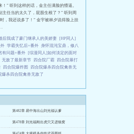
来！” 听到这样的话，金主任满脸的懵逼。
副主任当的太久了，屁股生根了？” 听到周
时，我还说多了！” 金宇被林夕说得脸上挂
.
婚后我成了豪门继承人的美娇妻
[HP同人]
番外
学霸失忆后+番外
身怀混沌宝鼎，修八
然有问题+番外
[综漫同人]如何淡定的面对
读
无敌了最新章节
四合院厂霸
四合院暴打
读
四合院爆炸图
四合院爆杀四合院禽兽无
院爆杀四合院禽兽无敌了
第482章 易中海出山刘光福认爹
第478章 刘光福刚出虎穴又进狼窝
第474章 大规模杀伤性武器图纸