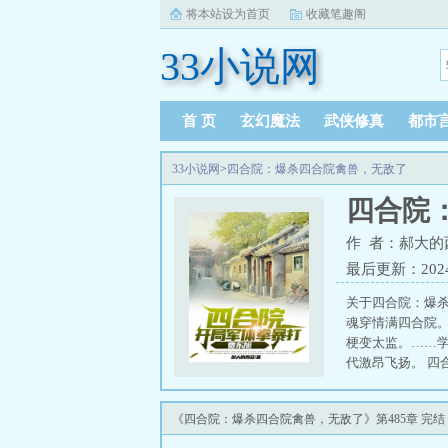
将本站设为首页
收藏笔趣阁
33小说网
首 页
玄幻魔法
武侠修真
都市
33小说网
>
四合院：爆杀四合院禽兽，无敌了
四合院
作 者：郝大的
最后更新：2024-0
关于四合院：爆杀
魂穿情满四合院
梗变太监。……
代激昂飞扬。 四
《四合院：爆杀四合院禽兽，无敌了》第485章 完结