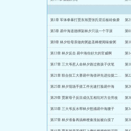
第1章 军体拳暴打贾东旭贾张氏背后板砖偷袭
第
第5章 易中海道德绑架林夕只说一个字滚
第
第9章 林夕给母亲做肉粥盗圣棒梗闻味偷粥
第
第13章 林夕反击 易中海你好大的官威啊
第
第17章 三大爷惹人命林夕路过救孩子伏笔
第
第21章 联合技工大赛易中海借评先进拉拢二大爷
第
第25章 林夕现场手搓工件光速打脸易中海
第
第29章 贾家母子反目成仇互相坑对方去劳改
第
第33章 三大爷反水帮林夕怒捅易中海腰子
第3
第37章 林夕准备再搞棒梗秦淮如被白摸了
第