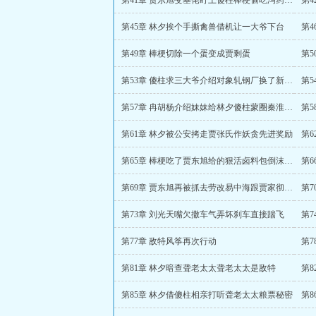
第41章 贾东旭变基佬盯上傻柱棒梗偷吃泻药辣椒腌肉
第
第45章 林夕挨个手撕禽兽借机让一大爷下台
第49章 棒梗切除一个蛋变成贾剩蛋
第
第53章 傻柱求三大爷介绍对象轧钢厂换了新厂长
第57章 冉胡杨介绍妹妹给林夕傻柱蒙圈秦淮如萌生吸血新想法
第
第61章 林夕被公安拷走贾张氏作妖贪先进奖励
第
第65章 棒梗吃了贾东旭给的狠活卤料包倒沫子了
第
第69章 贾东旭再被抓去劳改易中海跟贾家彻底决裂
第73章 刘光天嘴欠撒车气弄坏刹车直接踹飞
第
第77章 敌特风筝再次行动
第81章 林夕暗查聋老太太聋老太太是敌特
第85章 林夕借傻柱相亲打听聋老太太粮票秘密