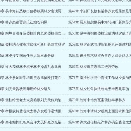
42章 棒梗变成了喷射战士贾张氏满嘴是粑粑
第46章 易中海认怂放出侵吞粮票林夕发现贾家下毒
50章 林夕怒踹贾张氏让她吃狗屎
第51章 贾东旭想撅易中海轧钢厂新到苏
第54章 阎埠贵没介绍傻柱给冉老师傻柱偷卖了他车轱辘
第55章 易中海挑拨傻柱没成功林夕成了
58章 傻柱约会被秦淮如搅和新厂长器重林夕
62章 林夕接受国家任务大院三禽分赃
66章 许大茂成林夕棋子林夕操盘乱杀禽兽
第67章 林夕送贾东旭二进宫劳改
第70章 林夕参加医学培训贾东旭被殴打死在狱中
第71章 秦淮如求易中海找工作林夕参加
74章 刘光天告状没卵用给林夕磕头
第75章 林夕钓鱼执法刘光天半夜扎车胎
第78章 傻柱给聋老太太卖粮票刘光天偷鸡陷害棒梗
第79章 刘海中错判冤案傻柱奉承林夕
第82章 举报敌特聋老太太林夕发现传递情报方法
第86章 秦淮如捣乱相亲会许大茂怀疑刘光福偷鸡
第87章 许大茂借机敲诈林夕确定聋老太