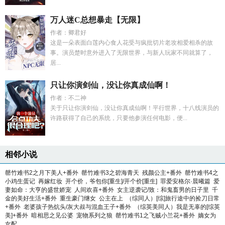
万人迷C总想暴走【无限】
作者：卿君好
这是一朵表面白莲内心食人花受与疯批切片老攻相爱相杀的故
事。演员楚时意外进入了无限世界，与新人玩家不同就算了，
居...
只让你演剑仙，没让你真成仙啊！
作者：不二神
关于只让你演剑仙，没让你真成仙啊！平行世界，十八线演员的
许路获得了自己的系统，只要他参演任何电影，便...
相邻小说
罄竹难书2之月下美人+番外
罄竹难书3之碧海青天
残颜公主+番外
罄竹难书4之
小鸡生蛋记
再嫁红妆
开个价，爷包你[重生]/开个价[重生]
罪爱安格尔·晨曦篇
爱
妻如命：大亨的盛世娇宠
人间欢喜+番外
女主逆袭记/致：和鬼畜男的日子里
千
金的美好生活+番外
重生豪门继女
公主在上
（综同人）[综]旅行途中的捡刀日常
+番外
老婆孩子热炕头/灰大叔与混血王子+番外
（综英美同人）我是无辜的[综英
美]+番外
暗相思之见公婆
宠物系列之狼
罄竹难书1之飞贼小兰花+番外
嫡女为
女配