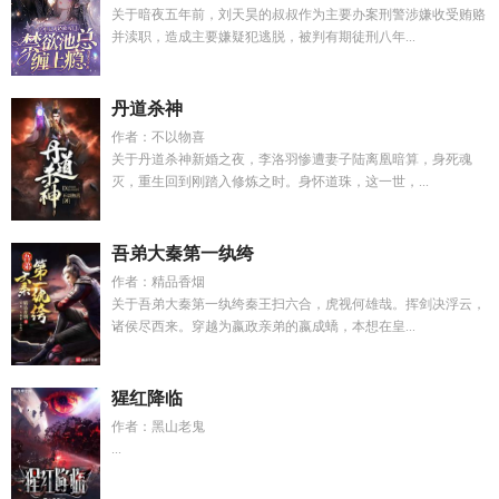
关于暗夜五年前，刘天昊的叔叔作为主要办案刑警涉嫌收受贿赂
并渎职，造成主要嫌疑犯逃脱，被判有期徒刑八年...
丹道杀神
作者：不以物喜
关于丹道杀神新婚之夜，李洛羽惨遭妻子陆离凰暗算，身死魂
灭，重生回到刚踏入修炼之时。身怀道珠，这一世，...
吾弟大秦第一纨绔
作者：精品香烟
关于吾弟大秦第一纨绔秦王扫六合，虎视何雄哉。挥剑决浮云，
诸侯尽西来。穿越为嬴政亲弟的嬴成蟜，本想在皇...
猩红降临
作者：黑山老鬼
...