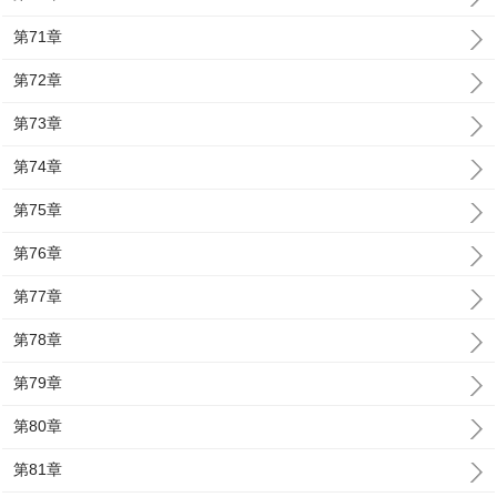
第71章
第72章
第73章
第74章
第75章
第76章
第77章
第78章
第79章
第80章
第81章