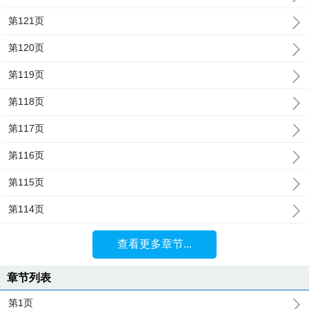
第121页
第120页
第119页
第118页
第117页
第116页
第115页
第114页
查看更多章节...
章节列表
第1页