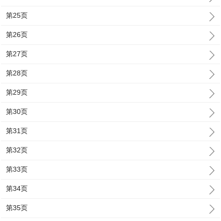
第25页
第26页
第27页
第28页
第29页
第30页
第31页
第32页
第33页
第34页
第35页