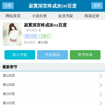
寂寞深宫终成灰txt百度
注册
登录
网站首页
小说分类
会员书架
阅读记录
寂寞深宫终成灰txt百度
梦见稻谷 著
都市言情
连载中
最近更新：
第125页
更新时间：
2024-06-30 07:01:26
加入书架
开始阅读
章节目录
最新章节
第125页
第124页
第123页
第122页