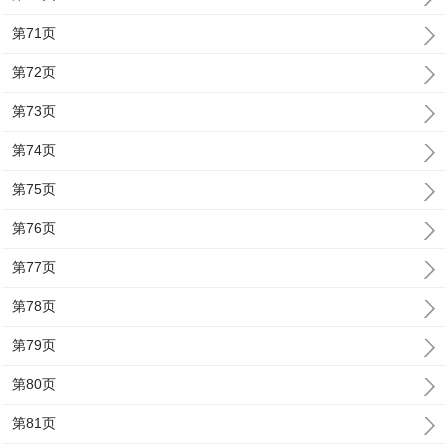
第71页
第72页
第73页
第74页
第75页
第76页
第77页
第78页
第79页
第80页
第81页