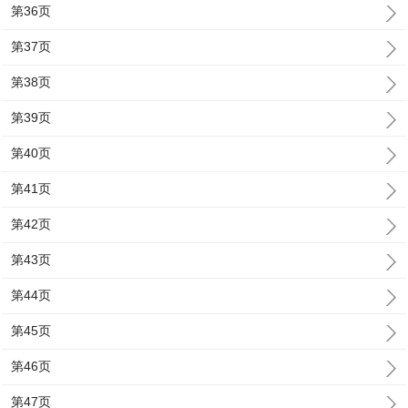
第36页
第37页
第38页
第39页
第40页
第41页
第42页
第43页
第44页
第45页
第46页
第47页