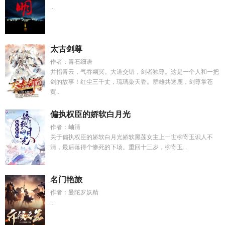
...
太古剑尊
作者：青石细语
并指青云，气吞幽冥。大道交错，剑者独尊。这是一个人和一把
剑的故事！红尘三千丈，琉璃染天香。群雄共逐鹿，剑尊掌苍
黄...
偏执权臣的娇软白月光
作者：岫清
关于偏执权臣的娇软白月光娇软黑莲女主上一世柳寄玉识人不
清，最后落得个惨死的下场。重回十三岁，柳寄玉...
名门艳旅
作者：曼陀罗妖精
...