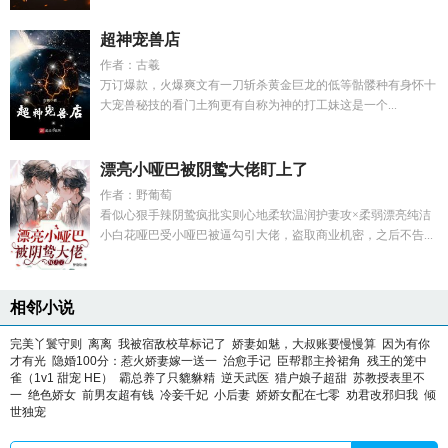
超神宠兽店
作者：古羲
万订爆款，火爆爽文有一刀斩杀黄金巨龙的低等骷髅种有身怀十
大宠兽秘技的看门土狗更有自称为神的打工妹这是一个...
漂亮小哑巴被阴鸷大佬盯上了
作者：野葡萄
看似心狠手辣阴鸷疯批实则心地柔软温润护妻攻×柔弱漂亮纯洁
小白花哑巴受小哑巴被逼勾引大佬，盗取商业机密，之后不告...
相邻小说
完美丫鬟守则
离离
我被宿敌校草标记了
娇妻如魅，大叔账要慢慢算
因为有你
才有光
隐婚100分：惹火娇妻嫁一送一
治愈手记
臣帮郡主拎裙角
残王的笼中
雀（1v1 甜宠 HE）
霸总养了只貔貅精
逆天武医
猎户娘子超甜
苏教授表里不
一
绝色娇女
前男友超有钱
冷妾千妃
小后妻
娇娇女配在七零
劝君改邪归我
倾
世独宠