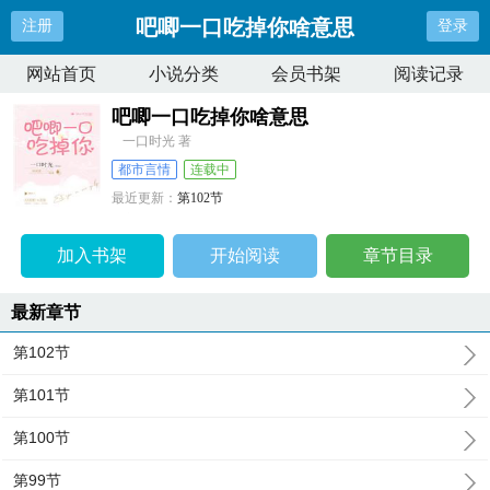
吧唧一口吃掉你啥意思
注册
登录
网站首页
小说分类
会员书架
阅读记录
吧唧一口吃掉你啥意思
一口时光 著
都市言情
连载中
最近更新：
第102节
更新时间：
2024-12-06 12:16:43
加入书架
开始阅读
章节目录
最新章节
第102节
第101节
第100节
第99节