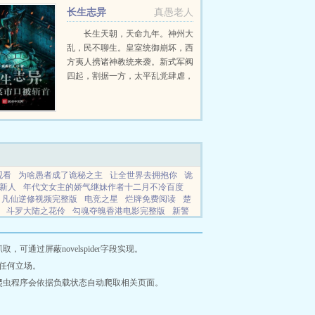
长生志异
真愚老人
长生天朝，天命九年。神州大
乱，民不聊生。皇室统御崩坏，西
方夷人携诸神教统来袭。新式军阀
四起，割据一方，太平乱党肆虐，
生灵涂炭。诸如洪涝大旱，地龙翻
身，沙暴龙卷，酸雨红月陨石坠落
等天灾纷纷降临。更有无数妖魔横
行怪异丛生，神鬼混居，...
观看
为啥愚者成了诡秘之主
让全世界去拥抱你
诡
新人
年代文女主的娇气继妹作者十二月不冷百度
凡仙逆修视频完整版
电竞之星
烂牌免费阅读
楚
斗罗大陆之花伶
勾魂夺魄香港电影完整版
新警
了爸妈5000块钱知乎
纸飞机by琂青梅竹马百度
盗
游戏
CoS八重神子
六边形暗示着什么
新警察故
盗墓从黄皮子开始的修仙日常免费阅读
魔尊死了白
通过屏蔽novelspider字段实现。
梦境
考上清北后我偷了爸爸的钱
末世之重回三年前
任何立场。
费阅读
笑清廷全文
蓝静怡全文免费阅读最新章节
爬虫程序会依据负载状态自动爬取相关页面。
处了
裙子 底下
四合院成为贾家二儿子
七零军婚
读无弹窗全文下
凡逆修仙第二季
四合院之贾家好
醒的全文免费阅读
师尊快醒醒343
姜饼先生 番外