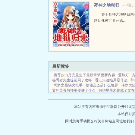
仍是个幸福美满，温暖的
死神之地狱归
小猪
是，弟弟的名字叫海野伊鲁.
来
关于死神之地狱归来
越到死神世界开始...
最新标签
魔尊的白月光重生了最新章节更新内容
蓝静好
秘愚者先生提前刷了攻略
香江失渡结局是什么
带
网游之最快火枪手
修仙合道是什么境界
斗罗大
文的美母教师主要讲了什么
拥吻星星未删减全文在
察故事在线观看国语版
诡秘之主愚者成神有谁帮助
墓从黄皮子开始的修仙日常免费阅
他不是我妈妈
事3国语版
落星奇缘
楚文全集免费观看最新章节
本站所有内容来源于互联网公开且无需登录
月光在线阅读
倒刺by旎旎免费阅读
电竞之心测评
本站仅对
婻书
诡秘愚者是个女孩
魔尊白月光剧情
星火教
六边形打野最新章节
同时您可手动提交相关目标站点网址给我们
恶女游戏在线
网游之我是
甜宠嫁兵痞被甜宠
校花的修仙强者602章
网游之
好过日子的
六边形的人是什么意思
权色巅峰之美