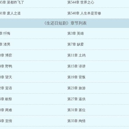
45章 菜都炸飞了
第544章 世界之心
41章 废人之道
第540章 人生本是苦修
《生还日短剧》章节列表
章 忏悔
第3章 英雄
章 渣男
第7章 缺爱
0章 博弈
第11章 土鸡
4章 野鸭
第15章 诽谤
8章 望天
第19章 背叛
2章 蜚语
第23章 旅游
6章 献祭
第27章 逼供
0章 两难
第31章 篡位
4章 至情
第35章 殉情