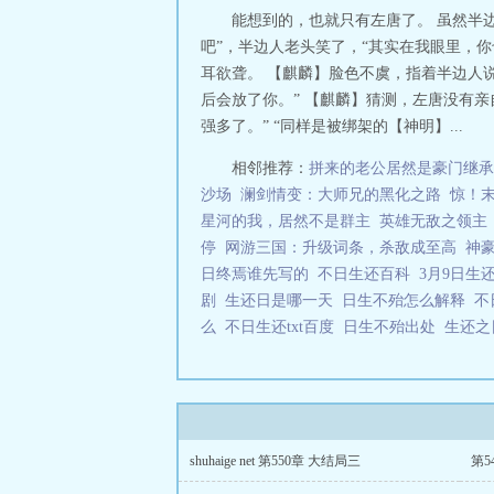
能想到的，也就只有左唐了。 虽然半
吧”，半边人老头笑了，“其实在我眼里，
耳欲聋。 【麒麟】脸色不虞，指着半边人
后会放了你。” 【麒麟】猜测，左唐没有
强多了。” “同样是被绑架的【神明】...
相邻推荐：
拼来的老公居然是豪门继承
沙场
澜剑情变：大师兄的黑化之路
惊！
星河的我，居然不是群主
英雄无敌之领主
停
网游三国：升级词条，杀敌成至高
神
日终焉谁先写的
不日生还百科
3月9日生
剧
生还日是哪一天
日生不殆怎么解释
不
么
不日生还txt百度
日生不殆出处
生还
shuhaige net 第550章 大结局三
第5