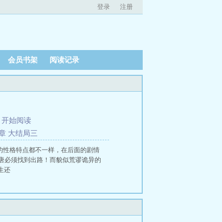
登录
注册
会员书架
阅读记录
、
开始阅读
550章 大结局三
人的性格特点都不一样，在后面的剧情
唐必须找到出路！而貌似荒谬诡异的
生还