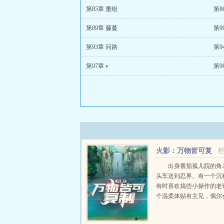
第85章 重组
第8
第89章 藤蔓
第9
第93章 问路
第9
第97章 v
第9
火影：万物皆可复
制
出身番茄孤儿院的角
头车送到忍界。有一个沉
有时喜欢搞些小操作的老
个温柔体贴有主见，偶尔
的老妈。有一个活泼调皮
哥的弟弟。虽然还有房贷