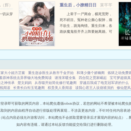
家。只
渔网！别人是靠能力，而我有系
儿（辉）
重生后，小撩精日日
莱芊芊
..
统！肖易...
哄他吻他诱他
一切从穿
上辈子一尸两命，横死荒野，
死不瞑目。冤种老公撕心裂肺，痛
不欲生，跳海殉情。重生归来，各
路妖魔鬼怪齐齐上阵要她离婚。可
她只想要他，爱他，宠他，哄他，
撩他，诱他。老公要亲亲，要抱
抱，要要要什么？要你。都说御枭
寒嗜血成...
方家大小姐方芷蘅
重生急诊医生从救市千金开始
和薄少撒个娇幽阁
炼狱之劫免费
着原神系统去异界锄大地免费阅读
谢淮宋暖全集
四合院之贾家崛起
宝可梦超级真
陆之神传承
楚文妈妈
从吞噬开始简化修行笔趣阁
穿越后我成了电竞冠军讲的什么
线阅读
长青长白衔玉笔趣阁
权贵美人香阅读
读我心君王人设崩谁演的
修仙楚风
茉莉香片by想吃饭自己做的一共多
工厂里的女人评论
饲鬼目录
考上清北后我偷
谪仙未删减在线阅读
琉璃般若花全文免费阅读讲什么
情债原著叫什么
这是一个门
妖娆召唤师 笔趣阁
痴恋迷情
宝可梦谁让他出真新镇的
让世界拥抱你歌曲原唱
即可获取的网页内容，本站爬虫遵循robots协议，若您的网站不希望被本站爬虫抓取，可
权欲美人香全文免费阅读
过载保护装置
bl这只是一个游戏
cp秋生的
梦到三重
抓取到的内容由程序自动进行排版处理再展现，不涉及更改内容，不针对任何内容表述
育机构
宝可梦我在真新镇觉醒抽奖
快穿恶女训狗
挥剑诗篇nrr章节
穿越躺平了免
（站点内容必须允许游客访问，本站爬虫不会抓取需要登录后才展现内容的站点），
弓箭手最新章节更新时间
桥下诗
电竞之心是什么牌子
精灵宝可梦真新镇就在不远
我是弓箭手原形什么
神奇宝贝真新镇四个人
穿成后娘带崽崽木兮
楚文全集免费阅
如内容有违规，请通过本站反馈功能提交给我们进行删除处理。
人香免费阅读
喂出来 开放式结局
我在西游做神仙境界
这是个游戏电影
师尊快醒