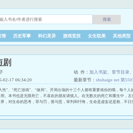
搜索
言情
历史军事
科幻灵异
游戏竞技
女生耽美
其他类型
短剧
子
动 作：
加入书架
、
章节目录
2-17 06:34:20
最新章节：
shuhaige net 第
人性”、“死亡游戏”、“做局”。开局出场的十三个人都有重要戏份的哦，每个
作用。本书也是无限死亡，不喜欢的朋友请慎入。在无数次的死亡和重生中，左
界，对生命的思考，罪与罚，善与恶，审判和忏悔，生命是虚妄还是救... 不日