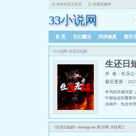
将本站设为首页
收藏笔趣阁
33小说网
首 页
玄幻魔法
武侠修真
都市
33小说网
>
生还日短剧
生还日
作 者：长乐公
最后更新：2025-0
本书的关键词是“
中都会起到重要
游戏中，包含对世
《生还日短剧》shuhaige net 第550章 大结局三