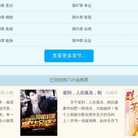
6章 意识
第87章 幸运
0章 铜锁
第91章 咬我
4章 真假
第95章 自绝
8章 赎身
第99章 出征
查看更多章节...
已完结热门小说推荐
稻草小熊
签到，人在孤岛，刚
白蜗牛
自建豪华别墅
木，被泥
关于签到，人在孤岛，刚自建
稳可靠，
豪华别墅一阵强光，大陆破碎！每
爸。有一
个人都被分配在两米见方的岛屿
会小腹黑
上！开局一张破渔网，如何生存下
，崇拜哥
去，各凭能力！滴，签到系统激
要还，但
活！第一天签到成功，获得全自动