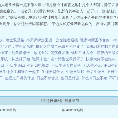
边人老头长得一点不像左唐，但是整个【虚妄之地】是个人都算，除了左唐
你也挺废的。” 老者开口说话的时候，是所有的半边人一起开口，他轻轻
说道，“据我所知，左唐已经被【烛九】囚禁了，你该不会是他的使者吧
亲自现身，估计还处于囚禁状态。 半边人却好像没听见似的，反而讥笑【
人
绝世双骄路
小天师绑定国运，众鬼跪着迎接
谁家鸿蒙圣体像你一样
末世大佬，重生定亲前
快穿之穿成早死白月光的爹了
我用幻术控制全世
快穿：配角掀桌子，放飞自我
闯荡俄罗斯
修船厂通古今，娇养的王爷
豪系统：从选择开始
诡异末世：这个污染世界我罩了
快穿大佬不做炮灰
还日
不日生还txt
生还日电视剧
不日生还百度百科
无人生还txt
不日生
日生还女主和谁在一起了
生还日是什么
生还日3月9
最后生还日
不日
之日
生还之日讲的什么
日生不殆含义
生日是什么
什么叫日生不殆
不日
《生还日短剧》最新章节
49章 大结局二
第548章 大结局一