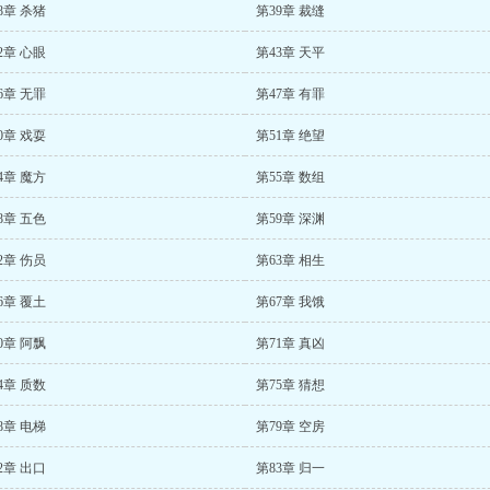
8章 杀猪
第39章 裁缝
2章 心眼
第43章 天平
6章 无罪
第47章 有罪
0章 戏耍
第51章 绝望
4章 魔方
第55章 数组
8章 五色
第59章 深渊
2章 伤员
第63章 相生
6章 覆土
第67章 我饿
0章 阿飘
第71章 真凶
4章 质数
第75章 猜想
8章 电梯
第79章 空房
2章 出口
第83章 归一