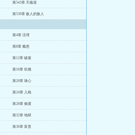
第543章 天殇道
第539章 敌人的敌人
第4章 活埋
第8章 瘾患
第12章 破釜
第16章 饥饿
第20章 诛心
第24章 入殓
第28章 偷渡
第32章 地狱
第36章 富贵