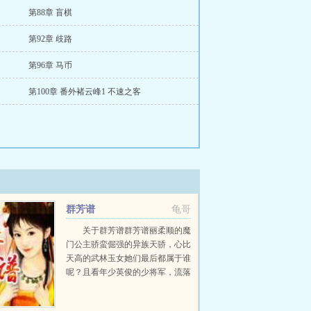
第88章 盲棋
第92章 歧路
第96章 马币
第100章 番外褚云峰1 不速之客
群芳谱
龟哥
关于群芳谱群芳谱丽柔顺的魔
门公主骄蛮倔强的异族天骄，心比
天高的武林玉女她们最后都属于谁
呢？且看年少英俊的少将军，流落
江湖的一番奇遇。本书原名玉笛白
马。...