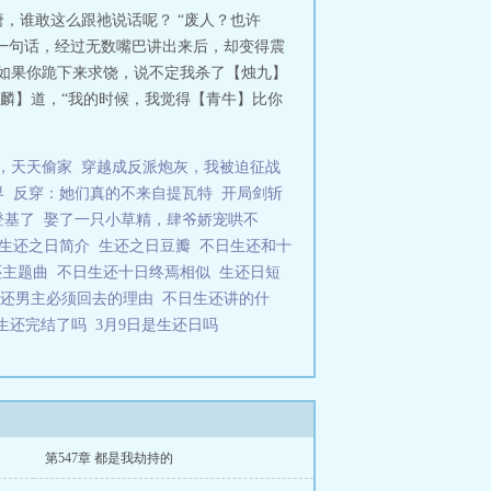
，谁敢这么跟祂说话呢？ “废人？也许
的一句话，经过无数嘴巴讲出来后，却变得震
？如果你跪下来求饶，说不定我杀了【烛九】
麒麟】道，“我的时候，我觉得【青牛】比你
，天天偷家
穿越成反派炮灰，我被迫征战
界
反穿：她们真的不来自提瓦特
开局剑斩
登基了
娶了一只小草精，肆爷娇宠哄不
生还之日简介
生还之日豆瓣
不日生还和十
还主题曲
不日生还十日终焉相似
生还日短
生还男主必须回去的理由
不日生还讲的什
生还完结了吗
3月9日是生还日吗
第547章 都是我劫持的