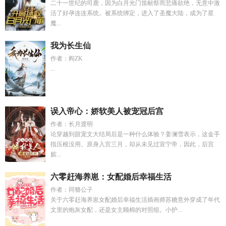
二十一世纪的司鹿，因为白月光门笛献祭而悲痛欲绝，无意中激
活了好孕连连系统。被系统绑定，进入了圣魔大陆，成为了星
魔...
我为长生仙
作者：阎ZK
...
误入帝心：娇软美人被宠冠后宫
作者：长月渡明
论穿越到甜宠文大结局后是一种什么体验？姜澜雪表示，这金手
指压根没用。原身入宫三月，却从未见过宣宁帝，因此，后宫
嫔...
六零赶海养崽：女配婚后幸福生活
作者：同簪公子
关于六零赶海养崽女配婚后幸福生活插画师苏糖意外穿成了年代
文里的炮灰女配，还是女主顾棉的对照组。小护...