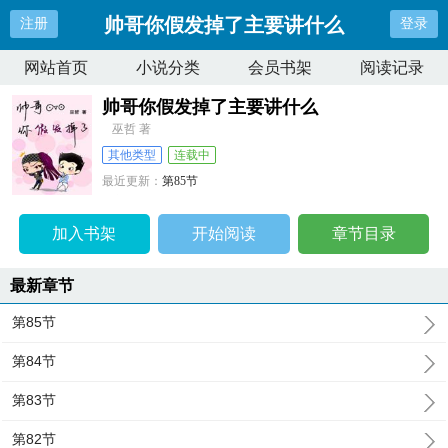
帅哥你假发掉了主要讲什么
注册
登录
网站首页
小说分类
会员书架
阅读记录
帅哥你假发掉了主要讲什么
巫哲 著
其他类型
连载中
最近更新：
第85节
更新时间：
2024-08-25 09:56:05
加入书架
开始阅读
章节目录
最新章节
第85节
第84节
第83节
第82节