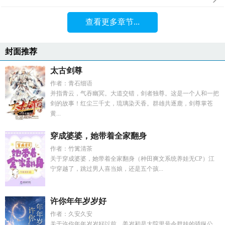
查看更多章节...
封面推荐
太古剑尊
作者：青石细语
并指青云，气吞幽冥。大道交错，剑者独尊。这是一个人和一把
剑的故事！红尘三千丈，琉璃染天香。群雄共逐鹿，剑尊掌苍
黄...
穿成婆婆，她带着全家翻身
作者：竹篱清茶
关于穿成婆婆，她带着全家翻身（种田爽文系统养娃无CP）江
宁穿越了，跳过男人喜当娘，还是五个孩...
许你年年岁岁好
作者：久安久安
关于许你年年岁岁好以前，姜岁初是大院里号令群娃的骄纵公