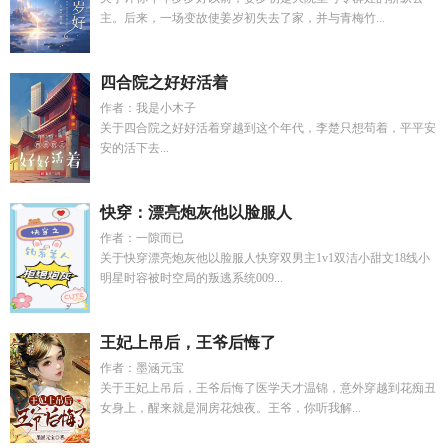
主。后来，一场变故使姜岁初失去了家，并与青梅竹...
四合院之好好活着
作者：我是小木子
关于四合院之好好活着穿越到这个年代，李楚只想苟着，平平安
安的活下去...
快穿：漂亮炮灰他以脸服人
作者：一隙而已
关于快穿漂亮炮灰他以脸服人快穿双男主1v1双洁小甜文18线小
明星时容被时空局的叛逃系统009...
王妃上吊后，王爷后悔了
作者：墨涵元宝
关于王妃上吊后，王爷后悔了医学天才温锦，意外穿越到花痴丑
女身上，醒来就是洞房花烛夜。王爷，你听我解...