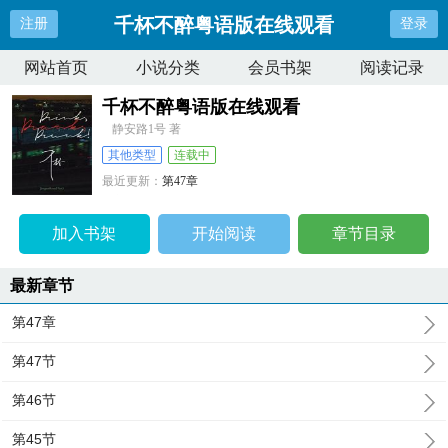
千杯不醉粤语版在线观看
注册
登录
网站首页
小说分类
会员书架
阅读记录
千杯不醉粤语版在线观看
静安路1号 著
其他类型
连载中
最近更新：
第47章
更新时间：
2024-11-25 15:29:30
加入书架
开始阅读
章节目录
最新章节
第47章
第47节
第46节
第45节