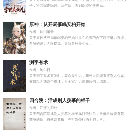
子，将其骗走隐居。两年后，查到踪迹的李世民...
原神：从开局催眠安柏开始
作者：烛泪落音
关于原神从开局催眠安柏开始叶晨在机缘巧合下获得魅力系统，
自身的魅力无限提高。导致各种美少女...
测字有术
作者：鲍尔日
关于测字有术五岁时，算命先生说，我长大后能看穿别人心思。
爹娘以为我是个奇才，举全家之力送我读书，结果...
四合院：活成别人羡慕的样子
作者：江河的归处
关于四合院活成别人羡慕的样子暴打傻柱后，被傻柱偷袭身死。
前身的仇，自然是要报，先打断傻柱的手脚，再...