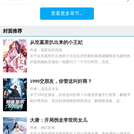
查看更多章节...
封面推荐
从坟墓里扒出来的小王妃
作者：我是你的浅浅
关于从坟墓里扒出来的小王妃古武世家的慕凤烟被暗处仇家的热
武器把她的灵魂给一炮轰到了一个平行时空，历史...
1999交朋友，你管这叫奸商？
作者：清流且木头
关于1999交朋友，你管这叫奸商？白镜清穿越平行世界，解锁手
机奸商系统，卖出利润就能获得利润点，解锁新设备。这...
大唐：开局拐走李世民女儿
作者：挑灯听雨
关于大唐开局拐走李世民女儿赵尘穿越大唐，意外遇到一绝美女