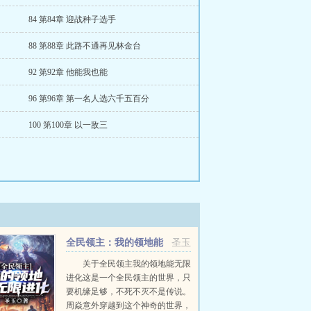
84 第84章 迎战种子选手
88 第88章 此路不通再见林金台
92 第92章 他能我也能
96 第96章 第一名人选六千五百分
100 第100章 以一敌三
全民领主：我的领地能
圣玉
无限进化
关于全民领主我的领地能无限
进化这是一个全民领主的世界，只
要机缘足够，不死不灭不是传说。
周焱意外穿越到这个神奇的世界，