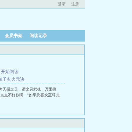
登录
注册
会员书架
阅读记录
、
开始阅读
大弟子玄火元诀
为天授之灵，谓之灵武魂，万里挑
亿点点不好数啊！”如果您喜欢至尊龙