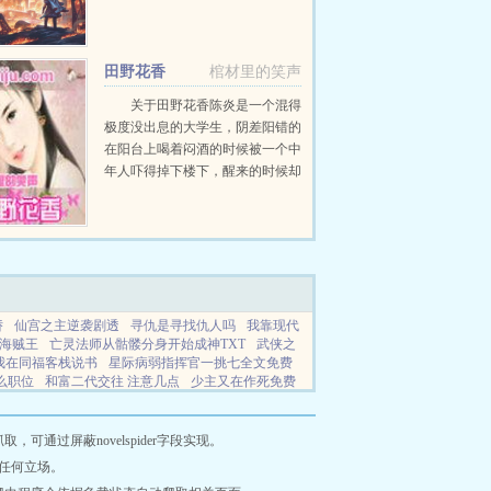
觉醒金手指，竟然能够无限进化自
己的领地。普通进化为，开局就召
唤会剑术的RRR级品质貂蝉！普通
田野花香
棺材里的笑声
进化为，防...
关于田野花香陈炎是一个混得
极度没出息的大学生，阴差阳错的
在阳台上喝着闷酒的时候被一个中
年人吓得掉下楼下，醒来的时候却
发现是在自己的高中时代。经历了
惨败的婚姻和现实的残酷，陈炎决
定好好的利用自己机会推倒所有的
美女，清纯的学...
娇
仙宫之主逆袭剧透
寻仇是寻找仇人吗
我靠现代
海贼王
亡灵法师从骷髅分身开始成神TXT
武侠之
我在同福客栈说书
星际病弱指挥官一挑七全文免费
么职位
和富二代交往 注意几点
少主又在作死免费
元始至尊是什么意思
七零真千金五岁半风雨网
谋骗
我们
我凭绿茶卷死学神
全城封锁最新版未公布
腹
出自哪里
武侠之阅尽群芳160
最毒妇人心电影完
通过屏蔽novelspider字段实现。
灵异
白起的主角是白起的
无限游戏boss对娇软美
任何立场。
重生女帝太嚣张
综武苟在同福客栈被曝光的
七星伴