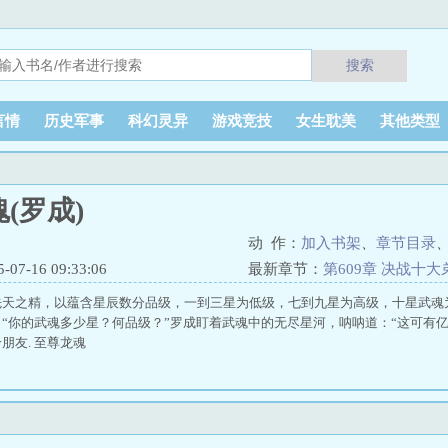
搜索
言情
历史军事
科幻灵异
游戏竞技
女生耽美
其他类型
(罗成)
动 作：
加入书架
、
章节目录
7-16 09:33:06
最新章节：
第609章 决战十
先天之精，以蕴含星辰数分品级，一到三星为低级，七到九星为高级，十星武魂
“你的武魂多少星？何品级？”罗成盯着武魂中的无尽星河，呐呐道：“这可有
朋友. 至尊龙魂