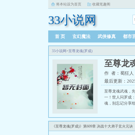
将本站设为首页
收藏笔趣阁
33小说网
首 页
玄幻魔法
武侠修真
都市
33小说网
>
至尊龙魂(罗成)
至尊龙魂
作 者：蜀狂人
最后更新：2025-0
至尊龙魂武魂，
一！世人问罗成：
魂，别忘记分享给
《至尊龙魂(罗成)》第609章 决战十大弟子玄火元诀