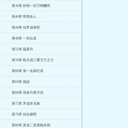
第36章 拒绝一百万两酬劳
第40章 帮我杀人
第44章 动罗成者死
第48章 一剑出发
第52章 蕴脏丹
第56章 蜕凡境三重万斤之力
第60章 第一名新纪录
第64章 挑战
第68章 强者为尊月供
第72章 罗成杀无赦
第76章 你自裁吧
第80章 真龙二变谁能杀我