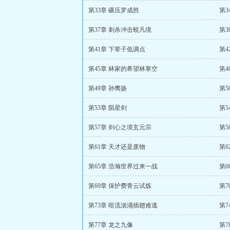
第33章 碾压罗成胜
第3
第37章 刺杀冲击蜕凡境
第3
第41章 下辈子低调点
第4
第45章 林家的希望林寒空
第4
第49章 孙鹰扬
第5
第53章 陨星剑
第5
第57章 剑心之境玄元宗
第5
第61章 天才还是废物
第6
第65章 浩瀚世界过来一战
第6
第69章 保护费青云试炼
第7
第73章 暗流汹涌插翅难逃
第7
第77章 龙之九像
第7