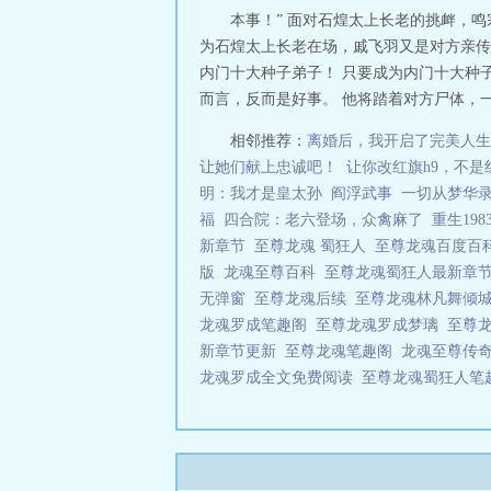
本事！” 面对石煌太上长老的挑衅，
为石煌太上长老在场，戚飞羽又是对方亲传
内门十大种子弟子！ 只要成为内门十大种
而言，反而是好事。 他将踏着对方尸体，一
相邻推荐：
离婚后，我开启了完美人生
让她们献上忠诚吧！
让你改红旗h9，不是
明：我才是皇太孙
阎浮武事
一切从梦华
福
四合院：老六登场，众禽麻了
重生19
新章节
至尊龙魂 蜀狂人
至尊龙魂百度百
版
龙魂至尊百科
至尊龙魂蜀狂人最新章
无弹窗
至尊龙魂后续
至尊龙魂林凡舞倾
龙魂罗成笔趣阁
至尊龙魂罗成梦璃
至尊
新章节更新
至尊龙魂笔趣阁
龙魂至尊传
龙魂罗成全文免费阅读
至尊龙魂蜀狂人