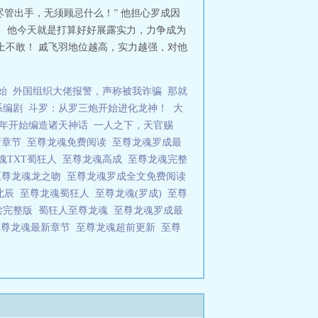
尽管出手，无须顾忌什么！” 他担心罗成因
。 他今天就是打算好好展露实力，力争成为
上不敢！ 戚飞羽地位越高，实力越强，对他
始
外国组织大佬报警，声称被我诈骗
那就
系编剧
斗罗：从罗三炮开始进化龙神！
大
年开始编造诸天神话
一人之下，天官赐
新章节
至尊龙魂免费阅读
至尊龙魂罗成最
魂TXT蜀狂人
至尊龙魂高成
至尊龙魂完整
至尊龙魂龙之吻
至尊龙魂罗成全文免费阅读
北辰
至尊龙魂蜀狂人
至尊龙魂(罗成)
至尊
读完整版
蜀狂人至尊龙魂
至尊龙魂罗成最
至尊龙魂最新章节
至尊龙魂超前更新
至尊