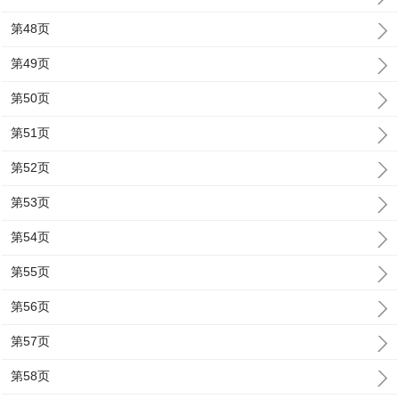
第48页
第49页
第50页
第51页
第52页
第53页
第54页
第55页
第56页
第57页
第58页