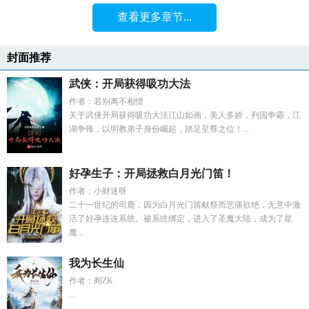
查看更多章节...
封面推荐
武侠：开局获得吸功大法
作者：若别离不相惜
关于武侠开局获得吸功大法江山如画，美人多娇，列国争霸，江
湖争锋，以明教弟子身份崛起，踏足至尊之位！...
好孕生子：开局拯救白月光门笛！
作者：小财迷呀
二十一世纪的司鹿，因为白月光门笛献祭而悲痛欲绝，无意中激
活了好孕连连系统。被系统绑定，进入了圣魔大陆，成为了星
魔...
我为长生仙
作者：阎ZK
...