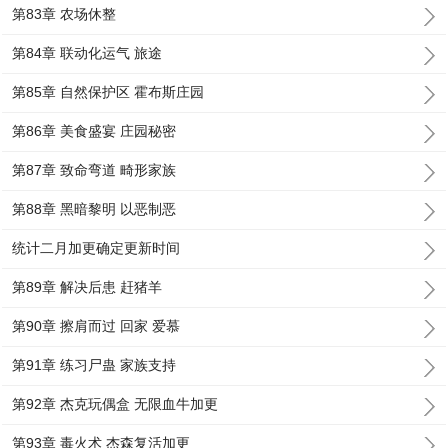
第83章 农场休整
第84章 联动化运气 旅途
第85章 自然保护区 霍布斯庄园
第86章 美食盛宴 庄园秘密
第87章 致命弯道 畸形家族
第88章 黑暗黎明 以恶制恶
统计二月加更确定更新时间
第89章 解决后患 赶猪羊
第90章 擦肩而过 回家 爱慕
第91章 练习尸蛊 家族支持
第92章 杰克玩偶盒 无限血牛加更
第93章 毒火术 杰森复活加更