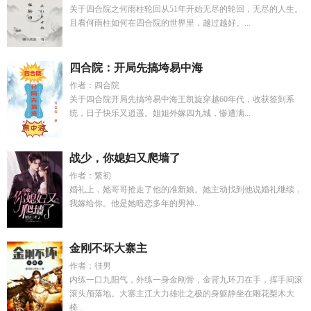
关于四合院之何雨柱轮回从51年开始无尽的轮回，无尽的人生。
且看何雨柱如何在四合院的世界里，越过越好。...
四合院：开局先搞垮易中海
作者：四合院
关于四合院开局先搞垮易中海王凯旋穿越60年代，收获签到系
统，日子快乐又逍遥。姐姐外嫁四九城，惨遭满...
战少，你媳妇又爬墙了
作者：繁初
婚礼上，她哥哥抢走了他的准新娘。她主动找到他说婚礼继续，
我嫁给你。他是她暗恋多年的男神...
金刚不坏大寨主
作者：徍男
内练一口九阳气，外练一身金刚骨，金背九环刀在手，挥手间滚
滚头颅落地。大寨主江大力雄壮之极的身躯静坐在雕花梨木大
椅...