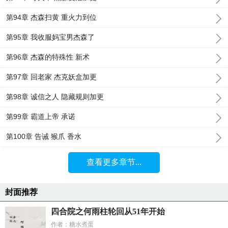
第94章 杰森扫黄 重火力到位
第95章 我收服妈宝男杰森了
第96章 杰森的特殊性 新术
第97章 回老家 杰克妖盒加更
第98章 诚信之人 隐藏规则加更
第99章 霸道上帝 承诺
第100章 告诫 猴爪 香水
查看更多章节...
封面推荐
四合院之何雨柱轮回从51年开始
作者：糖水煮蛋