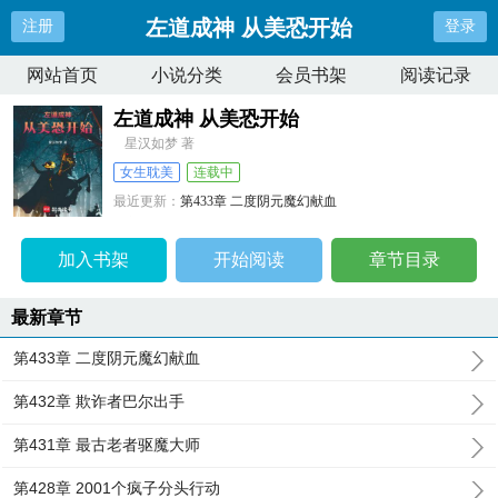
左道成神 从美恐开始
注册
登录
网站首页
小说分类
会员书架
阅读记录
左道成神 从美恐开始
星汉如梦 著
女生耽美
连载中
最近更新：
第433章 二度阴元魔幻献血
更新时间：
2025-12-01 04:28:23
加入书架
开始阅读
章节目录
最新章节
第433章 二度阴元魔幻献血
第432章 欺诈者巴尔出手
第431章 最古老者驱魔大师
第428章 2001个疯子分头行动