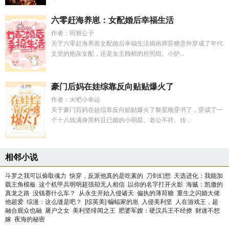
六零赶海养崽：女配婚后幸福生活
作者：同簪公子
关于六零赶海养崽女配婚后幸福生活插画师苏糖意外穿成了年代
文里的炮灰女配，还是女主顾棉的对照组。小护...
豪门后妈在娃综靠反向贴贴爆火了
作者：火吧小幸运
关于豪门后妈在娃综靠反向贴贴爆火了黎星晚穿书了，穿成了一
个十八线满身黑料且已婚的小明星。老公不祥。传...
相邻小说
斗罗之我可以偷取魂力
快穿，反派他真的是吃素的
刀剑幻想
天选进化：我能加
载主角模板
这个机甲兵明明超强却无人相信
以你的名字打开火影
海贼：凯撒的
真龙之路
没钱赛什么车？
从永生开始入侵诸天
偏执的薄荷糖
重生之闪婚大佬
他超爱
综漫：这么缝是吧？
[综英美] 蝙蝠家的崽
入侵美利坚
人在游戏王，超
融合观众也融
屠户之女
美利坚绯闻之王
肥婆军嫂：硬汉兵王不经撩
财迷不想
嫁
夜海的秘密