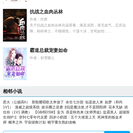
抗战之血肉丛林
作者：疙瘩
关于抗战之血肉丛林岛寇荼毒，痛及滇西，谁无血气，忍弃边
陲，桓桓将士，不顾艰危，十荡十决，甘死如饴，...
霸道总裁宠妻如命
作者：初雪暖心
...
相邻小说
惹火（公媳高h）
那骷髅唱歌太奔放了
余生七分甜
似是故人来
如梦（和尚
1V1）
漫威之超级系统
娱乐圈之逆袭
[综]是魔法使,才不是阴阳师
花本无缺
抓
住你（1V1 调教）
【GB/BDSM】妄为
原是秋色来 (女师男徒)
盐霜美人
超级医
生俏护士
穿到七零年代去爱
四岁小奶团：五个大佬宠上天
死神里的炼金术
师
概率之外
宇宙拯救计划
晓宇重生熟妇攻略