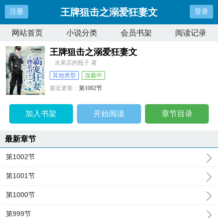
王牌狙击之溺爱狂妻文
注册
登录
网站首页
小说分类
会员书架
阅读记录
王牌狙击之溺爱狂妻文
水果店的瓶子 著
其他类型
连载中
最近更新：
第1002节
更新时间：
2024-12-05 15:38:19
加入书架
开始阅读
章节目录
最新章节
第1002节
第1001节
第1000节
第999节