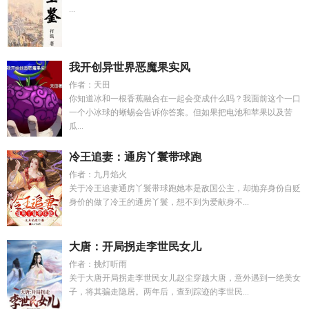
...
我开创异世界恶魔果实风
作者：天田
你知道冰和一根香蕉融合在一起会变成什么吗？我面前这个一口
一个小冰球的蜥蜴会告诉你答案。但如果把电池和苹果以及苦
瓜...
冷王追妻：通房丫鬟带球跑
作者：九月焰火
关于冷王追妻通房丫鬟带球跑她本是敌国公主，却抛弃身份自贬
身价的做了冷王的通房丫鬟，想不到为爱献身不...
大唐：开局拐走李世民女儿
作者：挑灯听雨
关于大唐开局拐走李世民女儿赵尘穿越大唐，意外遇到一绝美女
子，将其骗走隐居。两年后，查到踪迹的李世民...