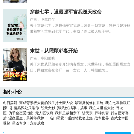
穿越七零，遇最强军官我逆天改命
作者：飞越红尘
关于穿越七零，遇最强军官我逆天改命一朝穿越，特种兵楚净秋
带着空间重生到七零年代，变成了差点被人贩子害...
末世：从照顾邻妻开始
作者：寒阳破晓
关于末世从照顾邻妻开始病毒爆发，末世降临，韩阳重回爆发当
日，同租室友变丧尸，留下女友一人，韩阳能怎...
相邻小说
冬日姜饼
穿成背景板大佬的我手持土豪人设
最强复制修仙系统
我在七零捡破烂
[穿书]
情殇深处只唯你
战天火影
[综武侠]搞事，搞事
我在末世当大侠
寻龙
匠
伪千金恋爱指南
无人区玫瑰
我和总裁相亲了
斩天宗
邪神判官
我自愿守寡
后
涅盘重生，男神等我撩！
名门霸爱：暖婚总裁吻上瘾
战帝世界
古武之帝国
崛起
霸道帝少：宠妻成瘾