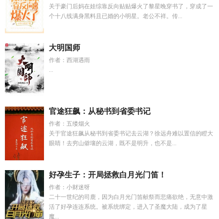
关于豪门后妈在娃综靠反向贴贴爆火了黎星晚穿书了，穿成了一
个十八线满身黑料且已婚的小明星。老公不祥。传...
大明国师
作者：西湖遇雨
...
官途狂飙：从秘书到省委书记
作者：五缕烟火
关于官途狂飙从秘书到省委书记去云湖？徐远舟难以置信的瞪大
眼睛！去穷山僻壤的云湖，既不是明升，也不是...
好孕生子：开局拯救白月光门笛！
作者：小财迷呀
二十一世纪的司鹿，因为白月光门笛献祭而悲痛欲绝，无意中激
活了好孕连连系统。被系统绑定，进入了圣魔大陆，成为了星
魔...