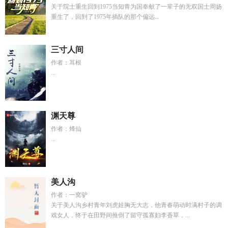
关于院士重生回到1975当知青为国奉献了一辈子的无双国士周扬
重生了，回到了1975年插队的那个偏远...
三寸人间
作者：耳根
...
渊天尊
作者：烽仙
...
美人沟
作者：一窝驴
关于美人沟乡村青年刘虎娃胸无大志，他青春萌动时满村子的调
戏女人，终于在田野间推倒了留守孤寡妇李香草，...