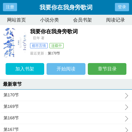
我要你在我身旁歌词
注册
登录
网站首页
小说分类
会员书架
阅读记录
我要你在我身旁歌词
臣年 著
都市言情
连载中
最近更新：
第170节
更新时间：
2024-09-13 00:07:49
加入书架
开始阅读
章节目录
最新章节
第170节
第169节
第168节
第167节