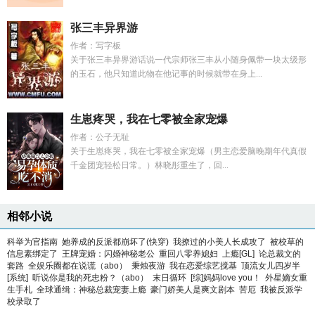
张三丰异界游
作者：写字板
关于张三丰异界游话说一代宗师张三丰从小随身佩带一块太级形
的玉石，他只知道此物在他记事的时候就带在身上...
生崽疼哭，我在七零被全家宠爆
作者：公子无耻
关于生崽疼哭，我在七零被全家宠爆（男主恋爱脑晚期年代真假
千金团宠轻松日常。）林晓彤重生了，回...
相邻小说
科举为官指南
她养成的反派都崩坏了(快穿)
我撩过的小美人长成攻了
被校草的
信息素绑定了
王牌宠婚：闪婚神秘老公
重回八零养媳妇
上瘾[GL]
论总裁文的
套路
全娱乐圈都在说谎（abo）
秉烛夜游
我在恋爱综艺搅基
顶流女儿四岁半
[系统]
听说你是我的死忠粉？（abo）
末日循环
[综]妈妈love you！
外星嫡女重
生手札
全球通缉：神秘总裁宠妻上瘾
豪门娇美人是爽文剧本
苦厄
我被反派学
校录取了