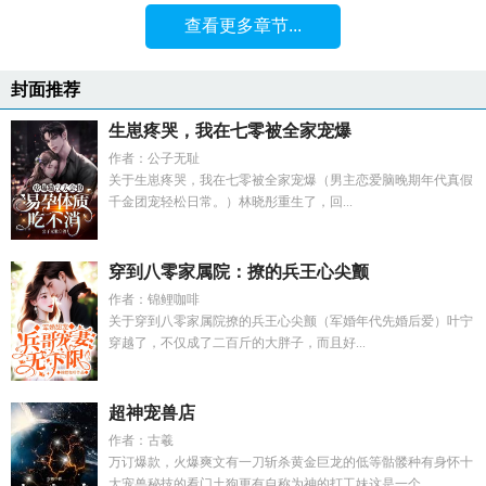
查看更多章节...
封面推荐
生崽疼哭，我在七零被全家宠爆
作者：公子无耻
关于生崽疼哭，我在七零被全家宠爆（男主恋爱脑晚期年代真假
千金团宠轻松日常。）林晓彤重生了，回...
穿到八零家属院：撩的兵王心尖颤
作者：锦鲤咖啡
关于穿到八零家属院撩的兵王心尖颤（军婚年代先婚后爱）叶宁
穿越了，不仅成了二百斤的大胖子，而且好...
超神宠兽店
作者：古羲
万订爆款，火爆爽文有一刀斩杀黄金巨龙的低等骷髅种有身怀十
大宠兽秘技的看门土狗更有自称为神的打工妹这是一个...