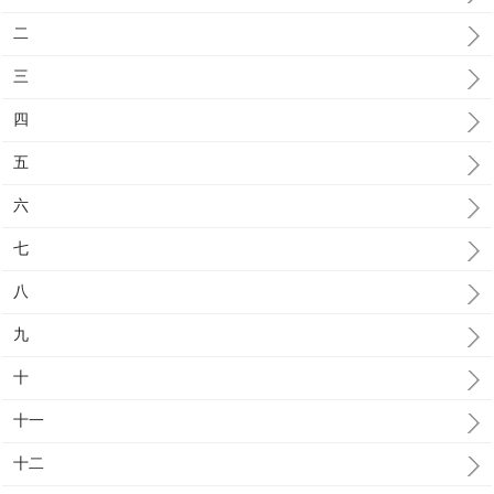
二
三
四
五
六
七
八
九
十
十一
十二