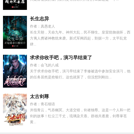
长生志异
作者：真愚老人
长生天朝，天命九年。神州大乱，民不聊生。皇室统御崩坏，西
方夷人携诸神教统来袭。新式军阀四起，割据一方，太平乱党
肆...
求求你收手吧，演习早结束了
作者：会飞的八戒
关于求求你收手吧，演习早结束了李修被选中参加安全演习，他
的任务居然是抢银行。这也就算了，但没想到刚出...
太古剑尊
作者：青石细语
并指青云，气吞幽冥。大道交错，剑者独尊。这是一个人和一把
剑的故事！红尘三千丈，琉璃染天香。群雄共逐鹿，剑尊掌苍
黄...