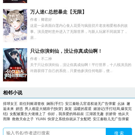
万人迷C总想暴走【无限】
作者：卿君好
这是一朵表面白莲内心食人花受与疯批切片老攻相爱相杀的故
事。演员楚时意外进入了无限世界，与新人玩家不同就算了，
居...
只让你演剑仙，没让你真成仙啊！
作者：不二神
关于只让你演剑仙，没让你真成仙啊！平行世界，十八线演员的
许路获得了自己的系统，只要他参演任何电影，便...
相邻小说
排球女王
前任到账请签收
娴医(手打)
安江秦盼儿官道权途无广告弹窗
幺妹
邂
逅未来
妍惑
男人都是大猪蹄子[快穿]
枭宠
温暖的星星
嬉游记(手打结局,爆笑完
结)
女配被重生大佬缠上了
你好，我亲爱的韩叔叔
江湖甚无趣
折娇骨
他从天
而降
救救天命之子
YUAN
快穿之系统你就从了女配吧
安江秦盼儿无广告弹窗
搜 索