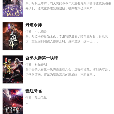
关于暗夜五年前，刘天昊的叔叔作为主要办案刑警涉嫌收受贿赂
并渎职，造成主要嫌疑犯逃脱，被判有期徒刑八年...
丹道杀神
作者：不以物喜
关于丹道杀神新婚之夜，李洛羽惨遭妻子陆离凰暗算，身死魂
灭，重生回到刚踏入修炼之时。身怀道珠，这一世，...
吾弟大秦第一纨绔
作者：精品香烟
关于吾弟大秦第一纨绔秦王扫六合，虎视何雄哉。挥剑决浮云，
诸侯尽西来。穿越为嬴政亲弟的嬴成蟜，本想在皇...
猩红降临
作者：黑山老鬼
...