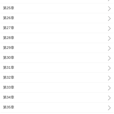
第25章
第26章
第27章
第28章
第29章
第30章
第31章
第32章
第33章
第34章
第35章