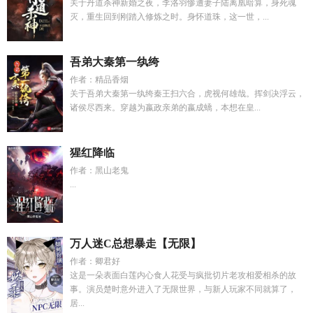
关于丹道杀神新婚之夜，李洛羽惨遭妻子陆离凰暗算，身死魂
灭，重生回到刚踏入修炼之时。身怀道珠，这一世，...
吾弟大秦第一纨绔
作者：精品香烟
关于吾弟大秦第一纨绔秦王扫六合，虎视何雄哉。挥剑决浮云，
诸侯尽西来。穿越为嬴政亲弟的嬴成蟜，本想在皇...
猩红降临
作者：黑山老鬼
...
万人迷C总想暴走【无限】
作者：卿君好
这是一朵表面白莲内心食人花受与疯批切片老攻相爱相杀的故
事。演员楚时意外进入了无限世界，与新人玩家不同就算了，
居...