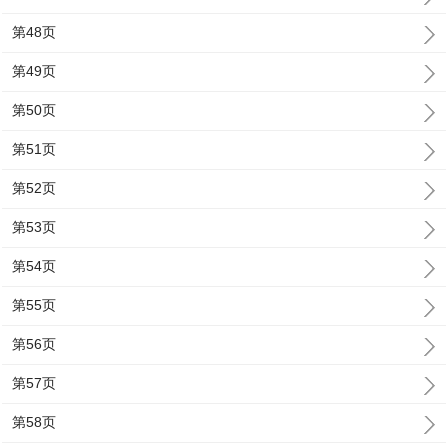
第48页
第49页
第50页
第51页
第52页
第53页
第54页
第55页
第56页
第57页
第58页