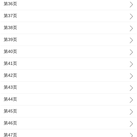
第36页
第37页
第38页
第39页
第40页
第41页
第42页
第43页
第44页
第45页
第46页
第47页