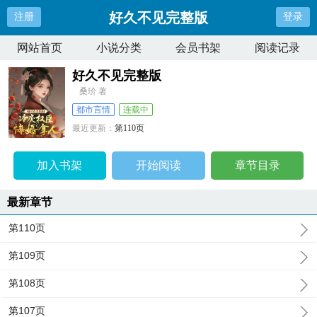
好久不见完整版
注册
登录
网站首页
小说分类
会员书架
阅读记录
好久不见完整版
桑玠 著
都市言情
连载中
最近更新：
第110页
更新时间：
2024-06-28 00:26:07
加入书架
开始阅读
章节目录
最新章节
第110页
第109页
第108页
第107页