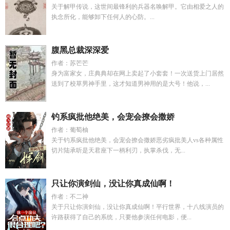
关于解甲传说，这世间最锋利的兵器名唤解甲。它由相爱之人的
执念所化，能够卸下任何人的心防。...
腹黑总裁深深爱
作者：苏芒芒
身为富家女，庄典典却在网上卖起了小套套！一次送货上门居然
送到了校草男神手里，这才知道男神用的是大号！他说，...
钓系疯批他绝美，会宠会撩会撒娇
作者：葡萄柚
关于钓系疯批他绝美，会宠会撩会撒娇恶劣疯批美人vs各种属性
切片陆承听是天君座下一柄利刃，执掌杀伐，无...
只让你演剑仙，没让你真成仙啊！
作者：不二神
关于只让你演剑仙，没让你真成仙啊！平行世界，十八线演员的
许路获得了自己的系统，只要他参演任何电影，便...