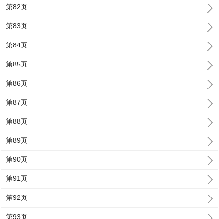
第82页
第83页
第84页
第85页
第86页
第87页
第88页
第89页
第90页
第91页
第92页
第93页