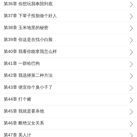
第36章 你想玩我奉陪到底
第37章 下辈子投胎做个好人
第38章 玉米地里的秘密
第39章 你这是在找小白脸
第40章 我看你能拿我怎么样
第41章 一群哈巴狗
第42章 我选择第二种方法
第43章 便宜你个臭小子了
第44章 打个赌
第45章 我就是要杀他
第46章 断绝父女关系
第47章 美人计