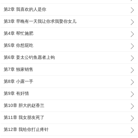
第2章 我喜欢的人是你
第3章 早晚有一天我让你求我娶你女儿
第4章 帮忙施肥
第5章 你想屁吃
第6章 姜太公钓鱼愿者上钩
第7章 独家销售
第8章 小露一手
第9章 有奸情
第10章 胆大的赵香兰
第11章 我女朋友死了
第12章 我给你打止疼针