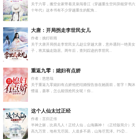
关于六零，搬空全家带着灵泉闯香江（穿越重生空间异能穿书六
十年代）这本书有不少穿越重生的配角...
大唐：开局拐走李世民女儿
作者：挑灯听雨
关于大唐开局拐走李世民女儿赵尘穿越大唐，意外遇到一绝美女
子，将其骗走隐居。两年后，查到踪迹的李世民...
重返九零：媳妇有点娇
作者：悠悠哉
关于重返九零媳妇有点娇他把结婚报告放在她面前，签字！陶沐
懵逼，聂寒，怎么能强抢民女呢！你...
这个人仙太过正经
作者：言归正传
半神之躯，比肩凡人！正经人仙，山海薅神！（正经版简介）天
高九万里，地有无尽国。人道多不易，山海尽荒泽。PS②...