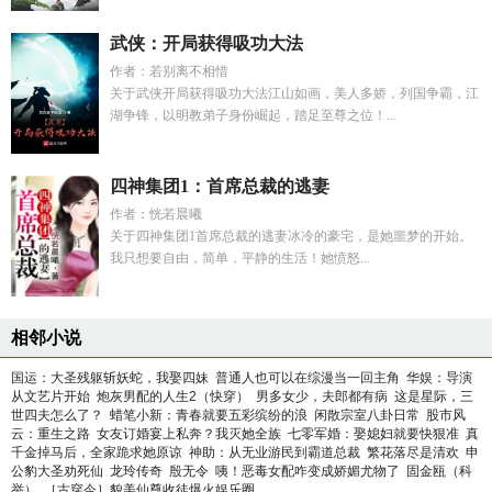
武侠：开局获得吸功大法
作者：若别离不相惜
关于武侠开局获得吸功大法江山如画，美人多娇，列国争霸，江
湖争锋，以明教弟子身份崛起，踏足至尊之位！...
四神集团1：首席总裁的逃妻
作者：恍若晨曦
关于四神集团1首席总裁的逃妻冰冷的豪宅，是她噩梦的开始。
我只想要自由，简单，平静的生活！她愤怒...
相邻小说
国运：大圣残躯斩妖蛇，我娶四妹
普通人也可以在综漫当一回主角
华娱：导演
从文艺片开始
炮灰男配的人生2（快穿）
男多女少，夫郎都有病
这是星际，三
世四夫怎么了？
蜡笔小新：青春就要五彩缤纷的浪
闲散宗室八卦日常
股市风
云：重生之路
女友订婚宴上私奔？我灭她全族
七零军婚：娶媳妇就要快狠准
真
千金掉马后，全家跪求她原谅
神助：从无业游民到霸道总裁
繁花落尽是清欢
申
公豹大圣劝死仙
龙玲传奇
殷无令
咦！恶毒女配咋变成娇媚尤物了
固金瓯（科
举）
［古穿今］貌美仙尊收徒爆火娱乐圈