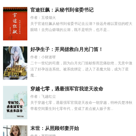
官途狂飙：从秘书到省委书记
作者：五缕烟火
关于官途狂飙从秘书到省委书记去云湖？徐远舟难以置信的瞪大
眼睛！去穷山僻壤的云湖，既不是明升，也不是...
好孕生子：开局拯救白月光门笛！
作者：小财迷呀
二十一世纪的司鹿，因为白月光门笛献祭而悲痛欲绝，无意中激
活了好孕连连系统。被系统绑定，进入了圣魔大陆，成为了星
魔...
穿越七零，遇最强军官我逆天改命
作者：飞越红尘
关于穿越七零，遇最强军官我逆天改命一朝穿越，特种兵楚净秋
带着空间重生到七零年代，变成了差点被人贩子害...
末世：从照顾邻妻开始