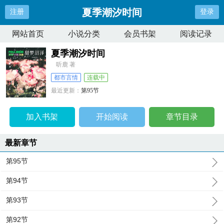
夏季潮汐时间
注册
登录
网站首页
小说分类
会员书架
阅读记录
夏季潮汐时间
听鹿 著
都市言情
连载中
最近更新：
第95节
更新时间：
2026-04-06 03:24:57
加入书架
开始阅读
章节目录
最新章节
第95节
第94节
第93节
第92节