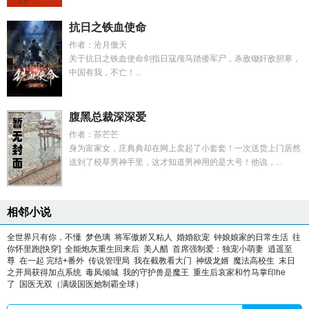
抗日之铁血使命
作者：沧月傲天
关于抗日之铁血使命剑指日寇颅马踏倭军尸，杀敌锄奸敌胆寒，
中国有我，不亡！...
腹黑总裁深深爱
作者：苏芒芒
身为富家女，庄典典却在网上卖起了小套套！一次送货上门居然
送到了校草男神手里，这才知道男神用的是大号！他说，...
相邻小说
全世界只有你，不懂
梦色璃
将军傲娇又粘人
婚婚欲宠
钟娘娘家的日常生活
往
你怀里跑[快穿]
全能炮灰重生回来后
美人醋
首席强制爱：独宠小萌妻
逍遥至
尊
在一起 完结+番外
传说管理局
我在截教看大门
神级龙婿
魔法高校生
末日
之开局获得加点系统
毒凤倾城
我的守护兽是魔王
重生后哀家和竹马掌印he
了
国医无双（满级国医她制霸全球）