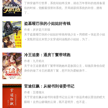
丁帅穿越平行世界，系统却始终没来，就在万年替补的他准备退
役的时候，觉醒最强替补系统。开局就获得系统的补偿，拥有
了...
盗墓哑巴张的小姑姑好有钱
作者：岁岁是只坏猫
关于盗墓哑巴张的小姑姑好有钱有钱少女＋穷瞎瞎＋张起灵小姑
＋宠瓶邪逗比末世少女穿成闷油瓶的小姑姑，为了...
冷王追妻：通房丫鬟带球跑
作者：九月焰火
关于冷王追妻通房丫鬟带球跑她本是敌国公主，却抛弃身份自贬
身价的做了冷王的通房丫鬟，想不到为爱献身不...
官途狂飙：从秘书到省委书记
作者：五缕烟火
关于官途狂飙从秘书到省委书记去云湖？徐远舟难以置信的瞪大
眼睛！去穷山僻壤的云湖，既不是明升，也不是...