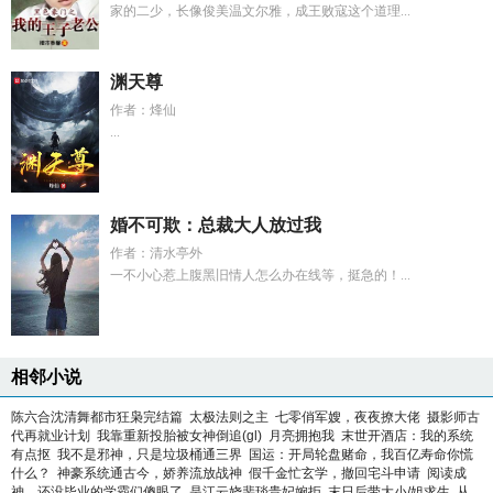
家的二少，长像俊美温文尔雅，成王败寇这个道理...
渊天尊
作者：烽仙
...
婚不可欺：总裁大人放过我
作者：清水亭外
一不小心惹上腹黑旧情人怎么办在线等，挺急的！...
相邻小说
陈六合沈清舞都市狂枭完结篇
太极法则之主
七零俏军嫂，夜夜撩大佬
摄影师古
代再就业计划
我靠重新投胎被女神倒追(gl)
月亮拥抱我
末世开酒店：我的系统
有点抠
我不是邪神，只是垃圾桶通三界
国运：开局轮盘赌命，我百亿寿命你慌
什么？
神豪系统通古今，娇养流放战神
假千金忙玄学，撤回宅斗申请
阅读成
神，还没毕业的学霸们傻眼了
是江云娆裴琰贵妃婉拒
末日后带大小/姐求生
从