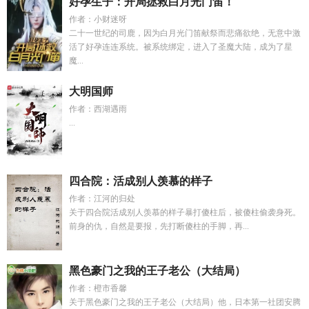
好孕生子：开局拯救白月光门笛！
作者：小财迷呀
二十一世纪的司鹿，因为白月光门笛献祭而悲痛欲绝，无意中激
活了好孕连连系统。被系统绑定，进入了圣魔大陆，成为了星
魔...
大明国师
作者：西湖遇雨
...
四合院：活成别人羡慕的样子
作者：江河的归处
关于四合院活成别人羡慕的样子暴打傻柱后，被傻柱偷袭身死。
前身的仇，自然是要报，先打断傻柱的手脚，再...
黑色豪门之我的王子老公（大结局）
作者：橙市香馨
关于黑色豪门之我的王子老公（大结局）他，日本第一社团安腾