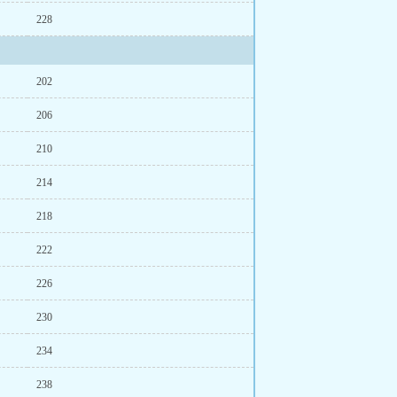
228
202
206
210
214
218
222
226
230
234
238