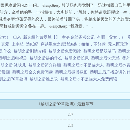
瞥见身后闪光灯一闪。 &esp;&esp;段明炀也察觉到了，迅速撤回自己的手。
经重新看向前方，牵着他的手，十指相扣，大步朝前，“段总，你聘请我照耀你一
，注视着身旁坦荡无畏的恋人，最终笑着转回了头，将越来越频繁的闪光灯置之身后
两枚戒指紧紧交叠在一起。 &esp;&esp;“我愿意。” ...
父女）
归来
新选组的紫罗兰【】
替身金丝雀考公记
有瑕（父女，）
真爱
上南枝
造纸纪
穿越重生之废渣逆袭：姐姐，不好惹
无人区玫瑰
后是什么
黎明之后剧情介绍
黎明之后免费阅读
黎明之后是双洁吗
黎明之
黎明之后电视剧
黎明之后讲的什么
黎明之后长佩
黎明之后txt完整+
黎明之后 冰块儿
黎明之后简介详细
黎明之后才不是猫大人
黎明之后cv
后漫画
黎明之后全文免费阅读
黎明之后微博截图
黎明之后广播剧讲的
明之后76章微博
黎明之后谁是攻
黎明之后才不是猫大人免费阅读
《黎明之后92章微博》最新章节
237
233