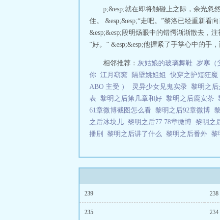
p;&esp;就在即将触碰上之际，余光忽然
住。 &esp;&esp;“走吧。”黎洛已
&esp;&esp;段明炀眼中的错愕渐渐散去
“好。” &esp;&esp;他握紧了手掌心中的手，
相邻推荐：
灰姑娘的玻璃舞鞋
岁寒（
你
江月窈窕
隔壁姚姐姐
快穿之护短狂魔
ABO 主受 ）
灵异少女见鬼实录
黎明之
表
黎明之后第几章和好
黎明之后鹿安茶
61章微博截图怎么看
黎明之后92章微博
之后冰块儿
黎明之后77.78章微博
黎明之
播剧
黎明之后讲了什么
黎明之后番外
黎
239
238
235
234