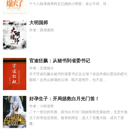
个十八线满身黑料且已婚的小明星。老公不祥。传...
大明国师
作者：西湖遇雨
...
官途狂飙：从秘书到省委书记
作者：五缕烟火
关于官途狂飙从秘书到省委书记去云湖？徐远舟难以置信的瞪大
眼睛！去穷山僻壤的云湖，既不是明升，也不是...
好孕生子：开局拯救白月光门笛！
作者：小财迷呀
二十一世纪的司鹿，因为白月光门笛献祭而悲痛欲绝，无意中激
活了好孕连连系统。被系统绑定，进入了圣魔大陆，成为了星
魔...