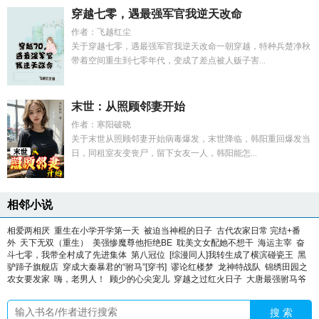
穿越七零，遇最强军官我逆天改命
作者：飞越红尘
关于穿越七零，遇最强军官我逆天改命一朝穿越，特种兵楚净秋
带着空间重生到七零年代，变成了差点被人贩子害...
末世：从照顾邻妻开始
作者：寒阳破晓
关于末世从照顾邻妻开始病毒爆发，末世降临，韩阳重回爆发当
日，同租室友变丧尸，留下女友一人，韩阳能怎...
相邻小说
相爱两相厌
重生在小学开学第一天
被迫当神棍的日子
古代农家日常 完结+番
外
天下无双（重生）
美强惨魔尊他拒绝BE
耽美文女配她不想干
海运主宰
奋
斗七零，我带全村成了先进集体
第八冠位
[综漫同人]我转生成了横滨碰瓷王
黑
驴蹄子旗舰店
穿成大秦暴君的“驸马”[穿书]
谬论红楼梦
龙神特战队
锦绣田园之
农女要发家
嗨，老男人！
顾少的心尖宠儿
穿越之过红火日子
大唐最强驸马爷
搜 索