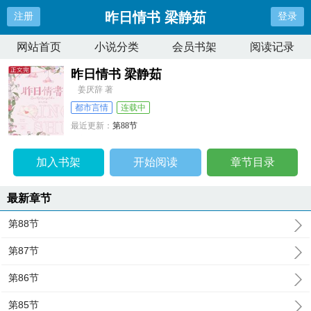
昨日情书 梁静茹
注册
登录
网站首页
小说分类
会员书架
阅读记录
昨日情书 梁静茹
姜厌辞 著
都市言情
连载中
最近更新：
第88节
更新时间：
2024-12-05 11:24:39
加入书架
开始阅读
章节目录
最新章节
第88节
第87节
第86节
第85节