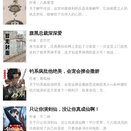
作者：八条看雪
关于解甲传说，这世间最锋利的兵器名唤解甲。它由相爱之人的
执念所化，能够卸下任何人的心防。...
腹黑总裁深深爱
作者：苏芒芒
身为富家女，庄典典却在网上卖起了小套套！一次送货上门居然
送到了校草男神手里，这才知道男神用的是大号！他说，...
钓系疯批他绝美，会宠会撩会撒娇
作者：葡萄柚
关于钓系疯批他绝美，会宠会撩会撒娇恶劣疯批美人vs各种属性
切片陆承听是天君座下一柄利刃，执掌杀伐，无...
只让你演剑仙，没让你真成仙啊！
作者：不二神
关于只让你演剑仙，没让你真成仙啊！平行世界，十八线演员的
许路获得了自己的系统，只要他参演任何电影，便...