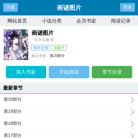
画谜图片
注册
登录
网站首页
小说分类
会员书架
阅读记录
画谜图片
宫本宝藏 著
都市言情
连载中
最近更新：
第20部分
更新时间：
2026-04-19 10:27:59
加入书架
开始阅读
章节目录
最新章节
第20部分
第19部分
第18部分
第17部分