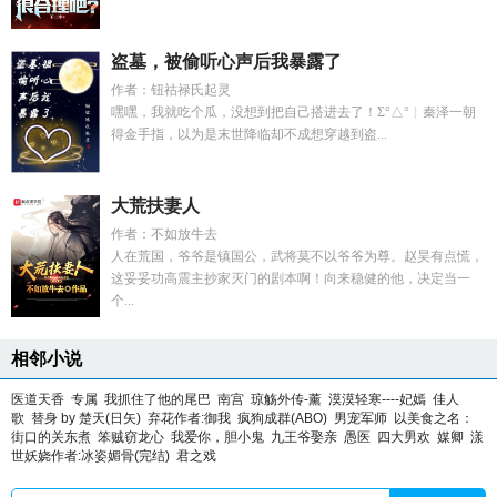
盗墓，被偷听心声后我暴露了
作者：钮祜禄氏起灵
嘿嘿，我就吃个瓜，没想到把自己搭进去了！Σ°△°︴秦泽一朝
得金手指，以为是末世降临却不成想穿越到盗...
大荒扶妻人
作者：不如放牛去
人在荒国，爷爷是镇国公，武将莫不以爷爷为尊。赵昊有点慌，
这妥妥功高震主抄家灭门的剧本啊！向来稳健的他，决定当一
个...
相邻小说
医道天香
专属
我抓住了他的尾巴
南宫
琼觞外传-薰
漠漠轻寒----妃嫣
佳人
歌
替身 by 楚天(日矢)
弃花作者:御我
疯狗成群(ABO)
男宠军师
以美食之名：
街口的关东煮
笨贼窃龙心
我爱你，胆小鬼
九王爷娶亲
愚医
四大男欢
媒卿
漾
世妖娆作者:冰姿媚骨(完结)
君之戏