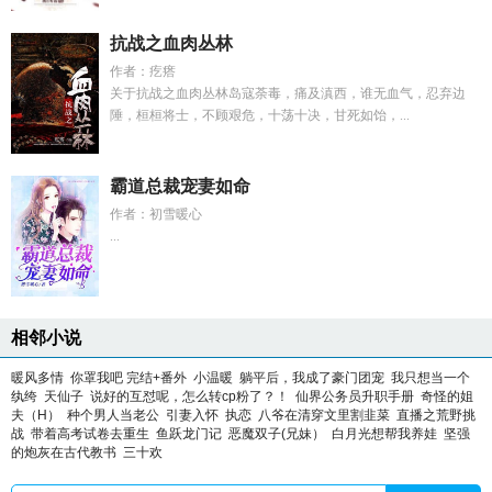
抗战之血肉丛林
作者：疙瘩
关于抗战之血肉丛林岛寇荼毒，痛及滇西，谁无血气，忍弃边
陲，桓桓将士，不顾艰危，十荡十决，甘死如饴，...
霸道总裁宠妻如命
作者：初雪暖心
...
相邻小说
暖风多情
你罩我吧 完结+番外
小温暖
躺平后，我成了豪门团宠
我只想当一个
纨绔
天仙子
说好的互怼呢，怎么转cp粉了？！
仙界公务员升职手册
奇怪的姐
夫（H）
种个男人当老公
引妻入怀
执恋
八爷在清穿文里割韭菜
直播之荒野挑
战
带着高考试卷去重生
鱼跃龙门记
恶魔双子(兄妹）
白月光想帮我养娃
坚强
的炮灰在古代教书
三十欢