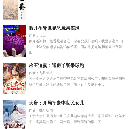
...
我开创异世界恶魔果实风
作者：天田
你知道冰和一根香蕉融合在一起会变成什么吗？我面前这个一口
一个小冰球的蜥蜴会告诉你答案。但如果把电池和苹果以及苦
瓜...
冷王追妻：通房丫鬟带球跑
作者：九月焰火
关于冷王追妻通房丫鬟带球跑她本是敌国公主，却抛弃身份自贬
身价的做了冷王的通房丫鬟，想不到为爱献身不...
大唐：开局拐走李世民女儿
作者：挑灯听雨
关于大唐开局拐走李世民女儿赵尘穿越大唐，意外遇到一绝美女
子，将其骗走隐居。两年后，查到踪迹的李世民...