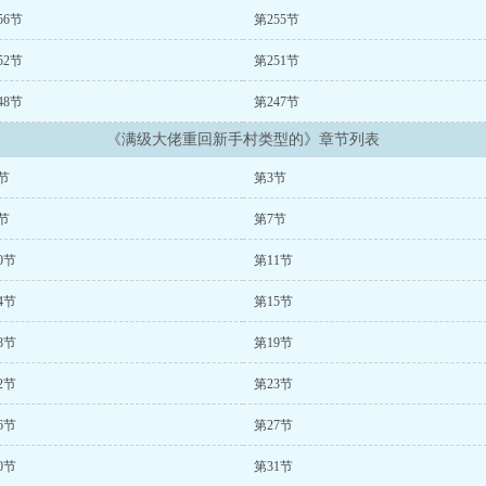
56节
第255节
52节
第251节
48节
第247节
《满级大佬重回新手村类型的》章节列表
节
第3节
节
第7节
0节
第11节
4节
第15节
8节
第19节
2节
第23节
6节
第27节
0节
第31节