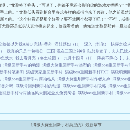
不太习惯，”尤黎挠了挠头，“再说了，你都不觉得会影响你的游戏发挥吗？”
手上的。” 尤黎低头看到柜台里各式各样的戒指也来了兴致，他之前虽
奇的。 “这个好看还是那个好看？要不然两个都要了吧！” “不行，戒指
可尤黎还是低头认真地挑选起来，修霖看着他，他知道尤黎是那种一旦决
全校都以为我A装O 完结+番外
淫娃荡妇（H）
深入（乱伦）
快穿之撩
（）
我真的只是个包租公
[三国]混在三国当神棍
陆总别追了，夫人已嫁
游鱼戏水
我去看月亮（乡土校园 ）
九月十四号（H）
降身不降心【，末
透
满级回新手村的动漫
满级大佬重回新手村类型的
满级boss重回新手
重回新手村笔趣阁
满级玩家重回新手村
满级boss重回新手村TXT
满级萌新
临风
满级boss重回新手村两袖临风
满级大佬重刷新手村作者九妗
满级bo
村有番外吗
满级号回到新手村的动漫
满级boss重回新手村攻略
满级bos
ss重回新手村by两袖临风未删减全文免费阅读
满级boss重回新手村
满级bo
《满级大佬重回新手村类型的》最新章节