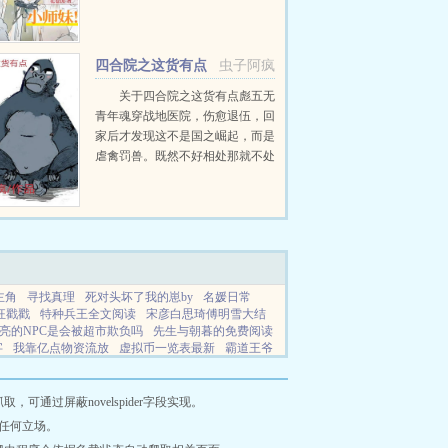
往宗门，本该喜提七位师兄走上幸
福人生，哪料这些男人没个省油
灯。师父乖徒，只有你能管住他们
四合院之这货有点
虫子阿疯
不惹事了菩然您...
彪
关于四合院之这货有点彪五无
青年魂穿战地医院，伤愈退伍，回
家后才发现这不是国之崛起，而是
虐禽罚兽。既然不好相处那就不处
了，直接干吧。...
主角
寻找真理
死对头坏了我的崽by
名媛日常
狂戳戳
特种兵王全文阅读
宋彦白思琦傅明雪大结
亮的NPC是会被超市欺负吗
先生与朝暮的免费阅读
字
我靠亿点物资流放
虚拟币一览表最新
霸道王爷
么
喜欢你代表数字是什么
戏子oc
听说我喜欢你
站请送命副本简介
戏子by戏子全文免费阅读无弹窗
世界最甜心的是gl
离婚当天 美女总裁
好事做了好
通过屏蔽novelspider字段实现。
的数字表达方式
长夏有归处昭昭有人爱后续
渣女
任何立场。
倾国全文阅读
怪物调查员游戏
李文轩最新职务变