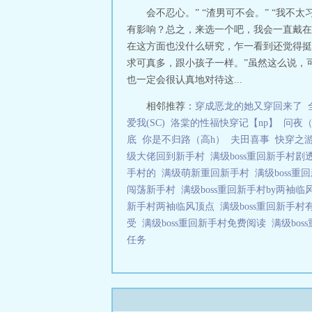
会不忍心。” “渣男可不会。” “我
有影响？总之，来选一个吧，我会一直戴在
在这方面也没什么研究，乍一看到还觉得挺新
求可真多，跟小孩子一样。”虽然这么说，
也一定会很认真地对待这...
相邻推荐：
穿成恶龙的她又穿回来了
爱我(SC)
洛棠的性福快穿记【np】
问夜
底
你是不归路（高h）
夫田喜事
快穿之
级大佬回到新手村
满级boss重回新手村剧
手村的
满级萌新重回新手村
满级boss
闯荡新手村
满级boss重回新手村by两袖
新手村两袖临风顶点
满级boss重回新手
受
满级boss重回新手村免费阅读
满级bo
任务