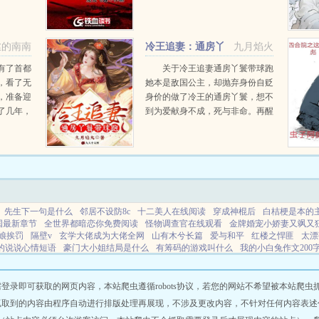
，凤鸣村
币，...
却寂寞无
丝的南南
冷王追妻：通房丫
九月焰火
口
鬟带球跑
有了首都
关于冷王追妻通房丫鬟带球跑
，看了无
她本是敌国公主，却抛弃身份自贬
，准备迎
身价的做了冷王的通房丫鬟，想不
了几年，
到为爱献身不成，死与非命。再醒
以后，没
来，她变成了来自于现代的医学硕
。穿越到
士，药箱在手，天下任我走。可，
但家产丰
她却怎么也走不出冷王的王府去。
当她有一日终...
先生下一句是什么
邻居不设防8c
十二美人在线阅读
穿成神棍后
白桔梗是本的
国最新章节
全世界都暗恋你免费阅读
怪物调查官在线观看
金牌婚宠小娇妻又飒又
娘挨罚
隔壁v
玄学大佬成为大佬全网
山有木兮长篇
爱与和平
红楼之悍匪
太漂
的说说心情短语
豪门大小姐结局是什么
有筹码的游戏叫什么
我的小白兔作文200
免费阅读无弹窗
倾世妖颜百度百科
皮囊之下未减除版
夏有芒果冬有板栗四季有什
主角
你的爱似谋杀大45章
性转变成魅魔h
重生后渣爹灭门最新章节
傅彦名
到
妻日常
娘娘又饿了吗
名花倾国免费阅读
此情深处近无色衣
坏了死对头的孩子
全
即可获取的网页内容，本站爬虫遵循robots协议，若您的网站不希望被本站爬虫抓取，可
九月另
甄嬛传娘娘的梗
金牌丞相免费阅读全文
爱育华妇儿医院亦庄电话
喜欢你
抓取到的内容由程序自动进行排版处理再展现，不涉及更改内容，不针对任何内容表述
醒醒别睡了TXT
我未来的妻子最新
爱与和平英文
开局就杀了曹操好看吗
名花