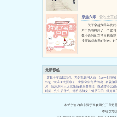
众的女人。所谓祸福相依
的女人虽然长得漂亮，但
比，难道他们缺少男...
穿越六零
爱吃土豆
年代：我有了首都户
关于穿越六零年代我
户口简书得到了一个空间
数小说的她立马囤积物资
接穿越或末世的到来。过
简书都已经忘了这个念头
想到一觉醒来就换了时空
1968年，虽然是个孤女
厚，没有极...
最新标签
穿越十年后回现代
刀剑乱舞同人曲
free一剑倾城
vlog
饥渴症太要命了
孽缘全集免费阅读
名花倾
局
情深深同人之此生所依免费阅读
甄嬛传各宫娘
时间
先生后什么
傅明远和女儿傅书言的
做好事
的在逃王妃
和霸总协议结婚后穿书
老师再来一次
电视剧大结局
特种兵王在都市免费全集
开局杀了
霸道王爷的出逃王妃短剧
女王篇
霸道王爷的宠
本站所有内容来源于互联网公开且无需登录
事在的下一句
闵玥乔 阅文
阎王神针秦天命主角
本站仅对
笑渣男笑
如果让你重生一次你会选择什么样的家庭