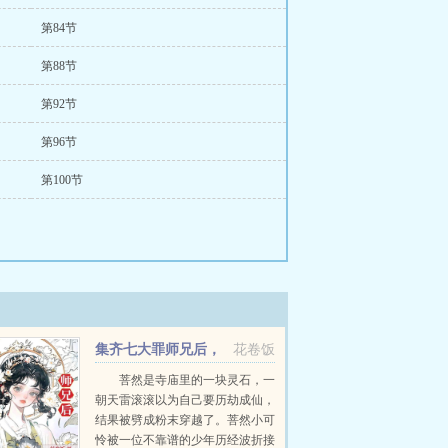
第84节
第88节
第92节
第96节
第100节
集齐七大罪师兄后，
花卷饭
召唤小师妹！
菩然是寺庙里的一块灵石，一
朝天雷滚滚以为自己要历劫成仙，
结果被劈成粉末穿越了。菩然小可
怜被一位不靠谱的少年历经波折接