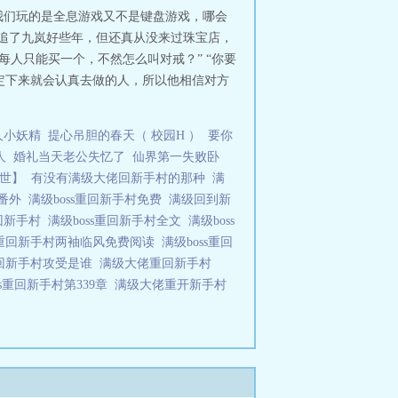
 “我们玩的是全息游戏又不是键盘游戏，哪会
然追了九岚好些年，但还真从没来过珠宝店，
每人只能买一个，不然怎么叫对戒？” “你要
定下来就会认真去做的人，所以他相信对方
人小妖精
提心吊胆的春天（ 校园H ）
要你
人
婚礼当天老公失忆了
仙界第一失败卧
世】
有没有满级大佬回新手村的那种
满
村番外
满级boss重回新手村免费
满级回到新
回新手村
满级boss重回新手村全文
满级boss
ss重回新手村两袖临风免费阅读
满级boss重回
s重回新手村攻受是谁
满级大佬重回新手村
ss重回新手村第339章
满级大佬重开新手村