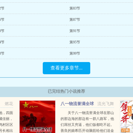
2节
第83节
6节
第87节
0节
第91节
4节
第95节
8节
第99节
查看更多章节...
已完结热门小说推荐
燃花
八一物流誉满全球
流光飞舞
地，四面
关于八一物流誉满全球在那山
藏佳丽，
的那边海的那边有一群八路军，他
鸣村区区
们屌丝又穷逼，他们饭都吃不起。
号长相出
善良的娘希匹开动脑筋给他们送金