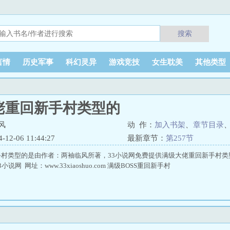
搜索
言情
历史军事
科幻灵异
游戏竞技
女生耽美
其他类型
佬重回新手村类型的
风
动 作：
加入书架
、
章节目录
2-06 11:44:27
最新章节：
第257节
手村类型的是由作者：两袖临风所著，33小说网免费提供满级大佬重回新手村类
说网 网址：www.33xiaoshuo.com 满级BOSS重回新手村