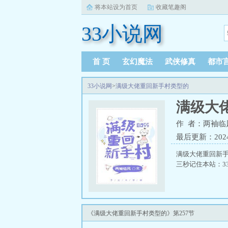
将本站设为首页
收藏笔趣阁
33小说网
首 页
玄幻魔法
武侠修真
都市
33小说网
>
满级大佬重回新手村类型的
满级大
作 者：两袖临
最后更新：2024-1
满级大佬重回新
三秒记住本站：33小
《满级大佬重回新手村类型的》第257节