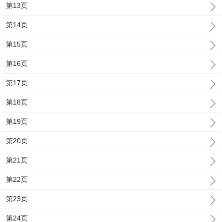
第13页
第14页
第15页
第16页
第17页
第18页
第19页
第20页
第21页
第22页
第23页
第24页