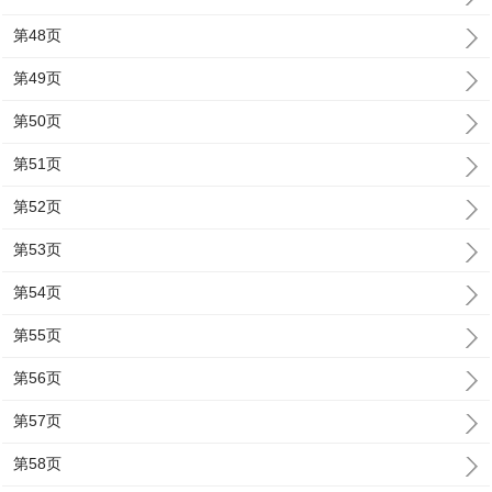
第48页
第49页
第50页
第51页
第52页
第53页
第54页
第55页
第56页
第57页
第58页