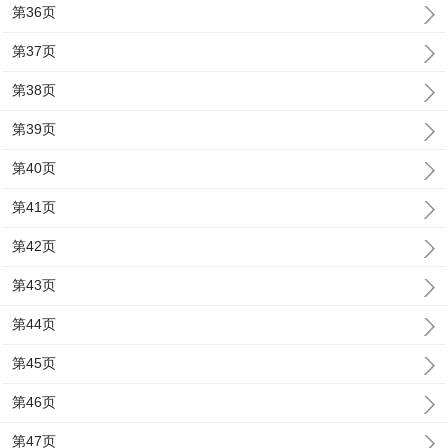
第36页
第37页
第38页
第39页
第40页
第41页
第42页
第43页
第44页
第45页
第46页
第47页