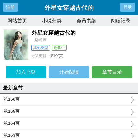
外星女穿越古代的
注册
登录
网站首页
小说分类
会员书架
阅读记录
外星女穿越古代的
赵岷 著
其他类型
连载中
最近更新：
第166页
更新时间：
2024-06-29 08:17:58
加入书架
开始阅读
章节目录
最新章节
第166页
第165页
第164页
第163页