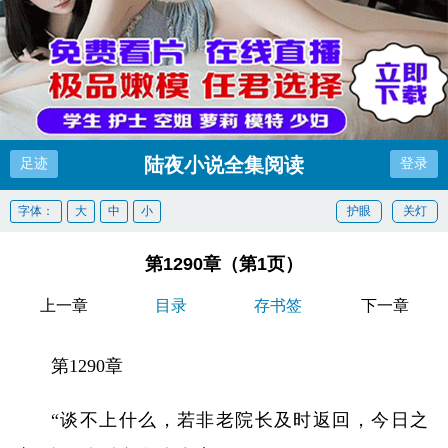
陆夜小说全集阅读
足迹
登录
字体：
大
中
小
护眼
关灯
第1290章（第1页）
上一章
目录
存书签
下一章
第1290章
“谈不上什么，若非老院长及时返回，今日之