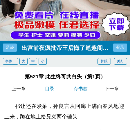
出宫前夜疯批帝王后悔了笔趣阁超前更新
足迹
登录
字体：
大
中
小
护眼
关灯
第521章 此生终可共白头（第1页）
上一章
目录
存书签
下一章
祁让还在发呆，孙良言从回廊上满面春风地迎
上来，跪在地上给兄弟两个磕头。