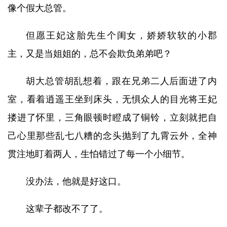
像个假大总管。
但愿王妃这胎先生个闺女，娇娇软软的小郡
主，又是当姐姐的，总不会欺负弟弟吧？
胡大总管胡乱想着，跟在兄弟二人后面进了内
室，看着逍遥王坐到床头，无惧众人的目光将王妃
搂进了怀里，三角眼顿时瞪成了铜铃，立刻就把自
己心里那些乱七八糟的念头抛到了九霄云外，全神
贯注地盯着两人，生怕错过了每一个小细节。
没办法，他就是好这口。
这辈子都改不了了。