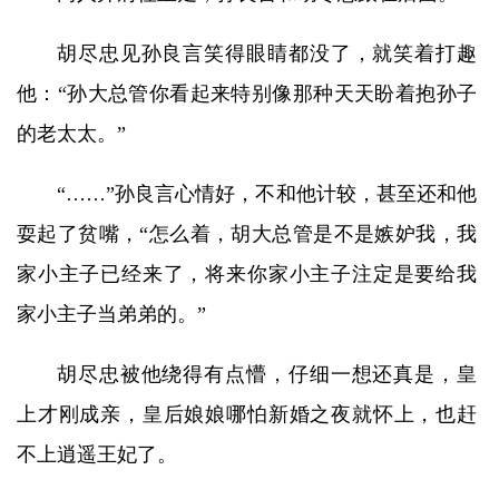
胡尽忠见孙良言笑得眼睛都没了，就笑着打趣
他：“孙大总管你看起来特别像那种天天盼着抱孙子
的老太太。”
“……”孙良言心情好，不和他计较，甚至还和他
耍起了贫嘴，“怎么着，胡大总管是不是嫉妒我，我
家小主子已经来了，将来你家小主子注定是要给我
家小主子当弟弟的。”
胡尽忠被他绕得有点懵，仔细一想还真是，皇
上才刚成亲，皇后娘娘哪怕新婚之夜就怀上，也赶
不上逍遥王妃了。