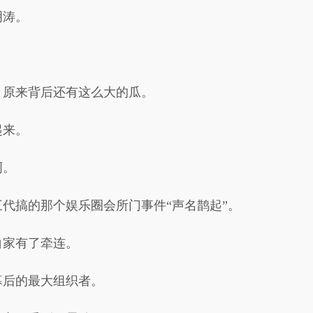
明涛。
。
，原来背后还有这么大的瓜。
起来。
啊。
代搞的那个娱乐圈会所门事件“声名鹊起”。
白家有了牵连。
幕后的最大组织者。