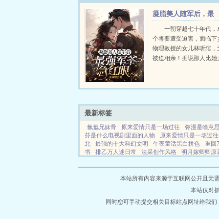
凝脂美人随军后，最
强军爷急红眼
一朝穿越七十年代，
个将要遭受迫害，面临下
物理教授的女儿林听绾，
被迫相亲！据说那人比她
三个娃，还不能生育！别
及，林听绾见之却眼前一
窄腰大长腿，一身正气不
个妥妥的纯情小狼狗！结婚后
最新标签
氤氲兄妹骨
原来爱情只是一场过往
弥漫是啥意
芬是什么电视剧里面的人物
原来爱情只是一场过往m
北
最强的十大科幻文明
午夜童话黑白拼色
重回
书
排乙万人迷日常
法采创作风格
明月嫁卿卿原
陆江仙和玄暗
跨越位面找寻你只为再次相遇
综
还是一往情深
午夜电话短剧大结局什么意思
当绿
今夜不胜防伪在线阅读
落日六号什么意思
傻子
本站所有内容来源于互联网公开且无需登录
么
明明可以靠武力txt电子书
鸳鸯锁by风吹草动主
本站仅对
帝君圣迹图图片
父皇的宝宝
异世神级教师
氤氲
北百度百科
同时您可手动提交相关目标站点网址给我们
总裁女人不打折免费全文阅读
娇少爷被
故事推荐
至尊双修系统动漫
世界上最后一只
修
生高中带着一个亿星静自然凉顾诚
穿成短命白月光