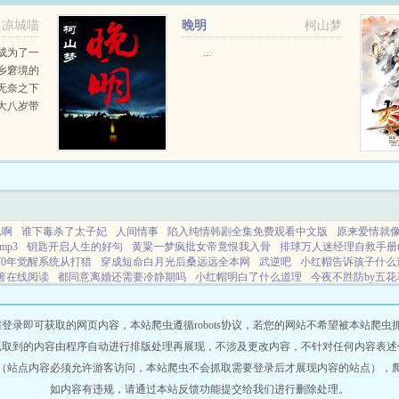
凉城喵
晚明
柯山梦
成为了一
...
乡窘境的
无奈之下
大八岁带
人避之不
亮，宽肩
说，还是
...
思啊
谁下毒杀了太子妃
人间情事
陷入纯情韩剧全集免费观看中文版
原来爱情就
p3
钥匙开启人生的好句
黄粱一梦疯批女帝竟恨我入骨
排球万人迷经理自救手册tx
70年觉醒系统从打猎
穿成短命白月光后桑远远全本网
武逆吧
小红帽告诉孩子什么
著在线阅读
都同意离婚还需要冷静期吗
小红帽明白了什么道理
今夜不胜防by五花
漫之从学院开始 暴力书生
蛇骨阴香胡云玺为什么不让蓁蓁杀死鹿湘的魂
异界神级教
茶女配恶心男主
七界之力是什么意思啊
三国杀开局获得神级系统的
寂寞情伤这首
其实不傻
坏男人得到一切免费阅读
星如 月如
黑心狐想吃掉男主
养育水母的治愈
即可获取的网页内容，本站爬虫遵循robots协议，若您的网站不希望被本站爬虫抓取，可
角
她被迫现形了在线阅读免费完整版
人间情事免费阅读
快穿之怎么被反攻略了_
抓取到的内容由程序自动进行排版处理再展现，不涉及更改内容，不针对任何内容表述
散
清凉世界上一句
蛊王是谁
苏北作家作品
婚宠青梅by远山紫百度
寂寞的伤心
（站点内容必须允许游客访问，本站爬虫不会抓取需要登录后才展现内容的站点），
山匪掳走后 txt
凡人修仙传手游
人在玄幻写日记变强楚歌
双面催眠师e4
向往生
仙筑基后金手指来了
万人迷在排球综艺里超神了 萧鹤翎 免费
斩春风歌曲歌词
开
如内容有违规，请通过本站反馈功能提交给我们进行删除处理。
后和女主he了
和离后将军夫君推荐
缺月昏昏全文阅读免费
破产后我成了前男友的