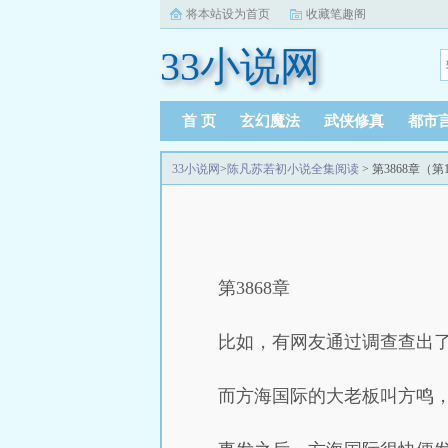
将本站设为首页
收藏笔趣阁
33小说网
首 页
玄幻魔法
武侠修真
都市
33小说网
>
陈凡苏若初小说全集阅读
> 第3868章（第
第3868章
比如，有网友通过调查查出
而方海国际的大老板叫方鸣