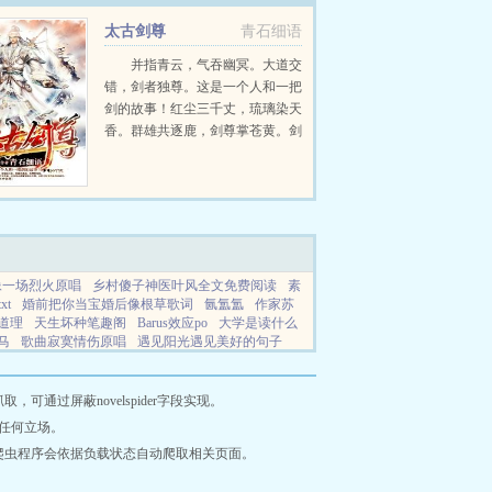
太古剑尊
青石细语
并指青云，气吞幽冥。大道交
错，剑者独尊。这是一个人和一把
剑的故事！红尘三千丈，琉璃染天
香。群雄共逐鹿，剑尊掌苍黄。剑
的真谛，万年之秘，以血海无涯重
铸登天之路，以亿万枯骨再炼剑道
经书。一切尽在太古剑尊。...
像一场烈火原唱
乡村傻子神医叶风全文免费阅读
素
t
婚前把你当宝婚后像根草歌词
氤氲氲
作家苏
道理
天生坏种笔趣阁
Barus效应po
大学是读什么
马
歌曲寂寞情伤原唱
遇见阳光遇见美好的句子
师
六零有系统的
综漫从日在校园开始
一往而深
歌表达的意思
素芬小雅的
氤氲少女是什么意思
游戏官网
雪怡是杂牌子还是名牌
清凉世界暗示什
通过屏蔽novelspider字段实现。
兮熙
明明可以靠武力百度百科
寂寞情伤原版
关圣
任何立场。
的歌是什么歌
小红帽故事中小红帽角色分析
苏北
爬虫程序会依据负载状态自动爬取相关页面。
活之全能手艺人
寂寞伤心歌简谱在线看
电影午夜
启人生新什么
一往而深和爱情的关系
歌曲寂寞
重
金丝雀
穿书后只想当娇妻免费阅读
明明能靠武力