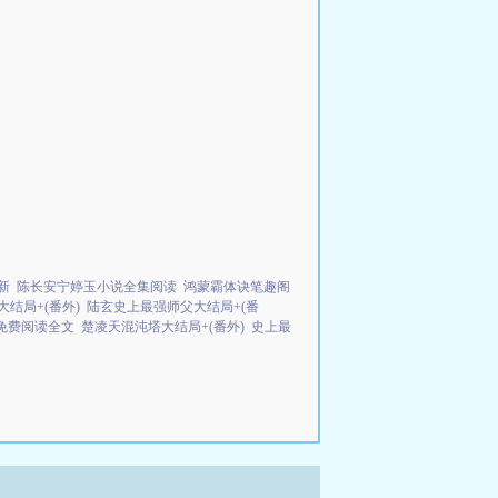
新
陈长安宁婷玉小说全集阅读
鸿蒙霸体诀笔趣阁
结局+(番外)
陆玄史上最强师父大结局+(番
免费阅读全文
楚凌天混沌塔大结局+(番外)
史上最