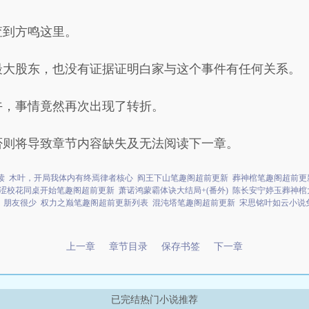
查到方鸣这里。
最大股东，也没有证据证明白家与这个事件有任何关系。
午，事情竟然再次出现了转折。
否则将导致章节内容缺失及无法阅读下一章。
读
木叶，开局我体内有终焉律者核心
阎王下山笔趣阁超前更新
葬神棺笔趣阁超前更
求青涩校花同桌开始笔趣阁超前更新
萧诺鸿蒙霸体诀大结局+(番外)
陈长安宁婷玉葬神棺大
，朋友很少
权力之巅笔趣阁超前更新列表
混沌塔笔趣阁超前更新
宋思铭叶如云小说
上一章
章节目录
保存书签
下一章
已完结热门小说推荐