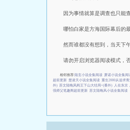
因为事情就算是调查也只能
哪怕白家是方海国际幕后的
然而谁都没有想到，当天下
请勿开启浏览器阅读模式，
相邻推荐:
陆玄小说全集阅读
萧诺小说全集阅
超前更新
楚凌天小说全集阅读
重生2000从追
外)
苏文陆晚风阎王下山大结局+(番外)
人在东京
强师父笔趣阁超前更新
苏文陆晚风小说全集阅读